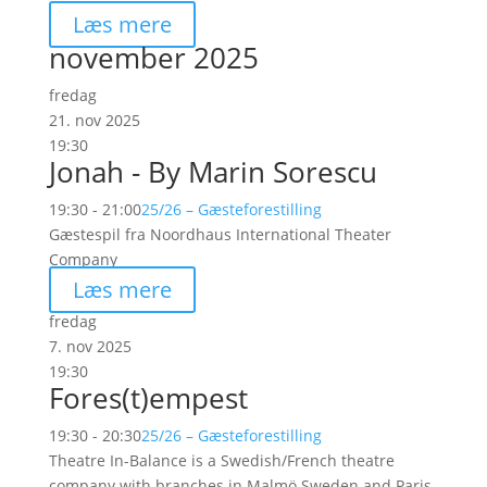
Læs mere
november 2025
fredag
21. nov 2025
19:30
Jonah - By Marin Sorescu
19:30 - 21:00
25/26 – Gæsteforestilling
Gæstespil fra Noordhaus International Theater
Company
Læs mere
fredag
7. nov 2025
19:30
Fores(t)empest
19:30 - 20:30
25/26 – Gæsteforestilling
Theatre In-Balance is a Swedish/French theatre
company with branches in Malmö Sweden and Paris