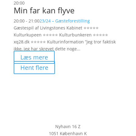
20:00
Min far kan flyve
20:00 - 21:00
23/24 – Gæsteforestilling
Gæstespil af Livingstones Kabinet ⭐️⭐️⭐️⭐️⭐️
Kulturkupeen ⭐️⭐️⭐️⭐️⭐️ Kulturbunkeren ⭐️⭐️⭐️⭐️⭐️
xq28.dk ⭐️⭐️⭐️⭐️⭐️ Kulturinformation ”Jeg tror faktisk
ikke, jeg har skrevet dette noge...
Læs mere
Hent flere
Nyhavn 16 Z
1051 København K