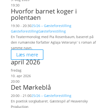
19:30
Hvorfor barnet koger i
polentaen
19:30 - 20:30
25/26 – Gæsteforestilling
Gæsteforestilling
Gæsteforestilling
En Teatermonolog med Pia Rosenbaum, baseret på
den rumænske forfatter Aglaja Veteranyi´s roman af
samme navn.
Læs mere
april 2026
fredag
10. apr 2026
20:00
Det Mørkeblå
20:00 - 21:00
25/26 – Gæsteforestilling
En poetisk sorgkabaret. Gæstespil af Heavensky
Production