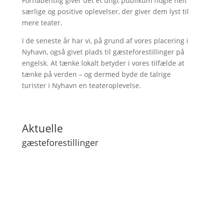
Forhåbentlig giver det et ungt publikum nogle helt
særlige og positive oplevelser, der giver dem lyst til
mere teater.
I de seneste år har vi, på grund af vores placering i
Nyhavn, også givet plads til gæsteforestillinger på
engelsk. At tænke lokalt betyder i vores tilfælde at
tænke på verden – og dermed byde de talrige
turister i Nyhavn en teateroplevelse.
Aktuelle
gæsteforestillinger
Lilith
Next Level
Min far kan flyve
ENTER COPY - playing in english
RAGE - et studie i raseriets natur
Mit liv som niels - Version 2.0
Fugl Falder
Fores(t)empest
Jonah - By Marin Sorescu
Det Mørkeblå