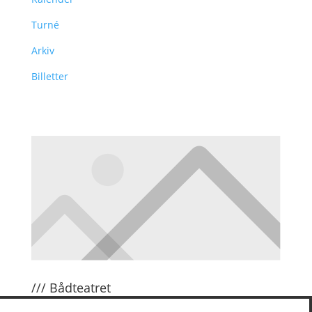
Turné
Arkiv
Billetter
/// Bådteatret
Om Bådteatret