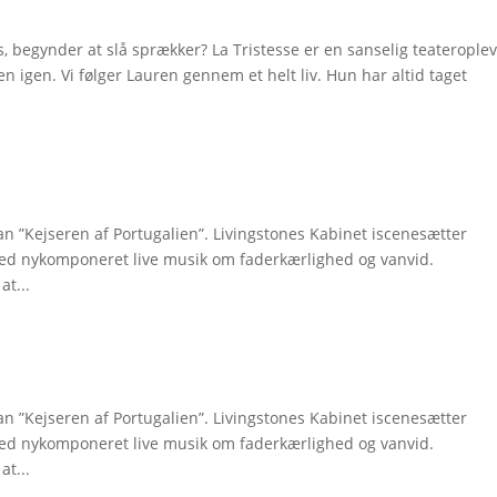
 os, begynder at slå sprækker? La Tristesse er en sanselig teaterople
en igen. Vi følger Lauren gennem et helt liv. Hun har altid taget
man ”Kejseren af Portugalien”. Livingstones Kabinet iscenesætter
med nykomponeret live musik om faderkærlighed og vanvid.
at...
man ”Kejseren af Portugalien”. Livingstones Kabinet iscenesætter
med nykomponeret live musik om faderkærlighed og vanvid.
at...