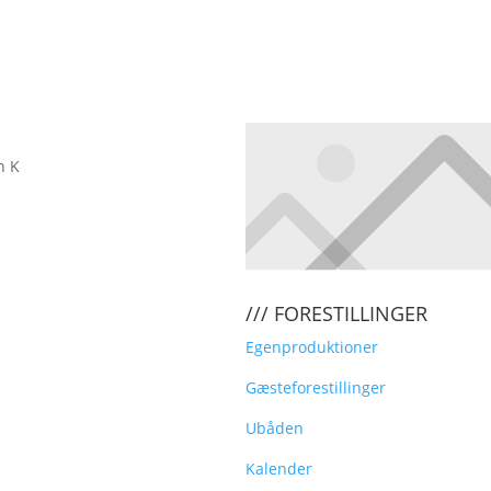
n K
IG VORES NYHEDSBREV
/// FORESTILLINGER
Egenproduktioner
Gæsteforestillinger
Ubåden
Kalender