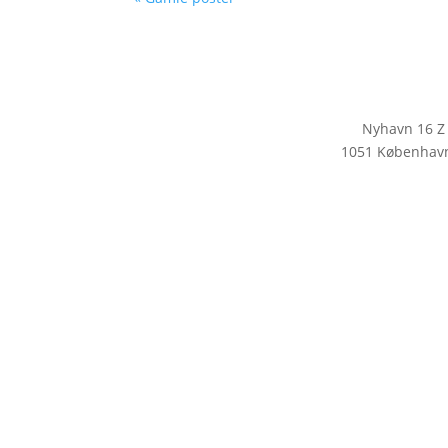
Nyhavn 16 Z
1051 Københav
KLIK HER FOR AT TILMELDE D