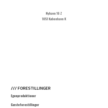
Nyhavn 16 Z
1051 København K
KLIK HER FOR AT TILMELDE DIG VORES
NYHEDSBREV
/// FORESTILLINGER
Egenproduktioner
Gæsteforestillinger