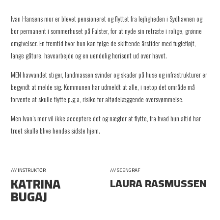
Ivan Hansens mor er blevet pensioneret og flyttet fra lejligheden i Sydhavnen og
bor permanent i sommerhuset på Falster, for at nyde sin retræte i rolige, grønne
omgivelser. En fremtid hvor hun kan følge de skiftende årstider med fuglefløjt,
lange gåture, havearbejde og en uendelig horisont ud over havet.
MEN havvandet stiger, landmassen svinder og skader på huse og infrastrukturer er
begyndt at melde sig. Kommunen har udmeldt at alle, i netop det område må
forvente at skulle flytte p.g,a, risiko for altødelæggende oversvømmelse.
Men Ivan’s mor vil ikke acceptere det og nægter at flytte, fra hvad hun altid har
troet skulle blive hendes sidste hjem.
/// INSTRUKTØR
/// SCENGRAF
KATRINA
LAURA RASMUSSEN
BUGAJ