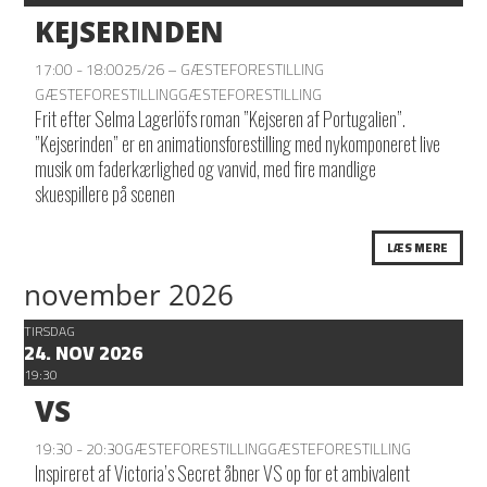
KEJSERINDEN
17:00 - 18:00
25/26 – GÆSTEFORESTILLING
GÆSTEFORESTILLING
GÆSTEFORESTILLING
Frit efter Selma Lagerlöfs roman ”Kejseren af Portugalien”.
”Kejserinden” er en animationsforestilling med nykomponeret live
musik om faderkærlighed og vanvid, med fire mandlige
skuespillere på scenen
LÆS MERE
november 2026
TIRSDAG
24. NOV 2026
19:30
VS
19:30 - 20:30
GÆSTEFORESTILLING
GÆSTEFORESTILLING
Inspireret af Victoria’s Secret åbner VS op for et ambivalent