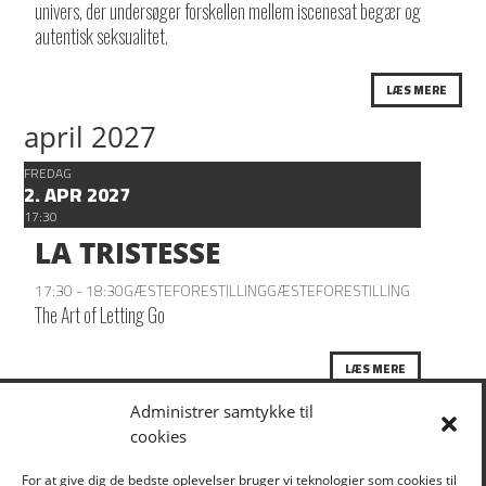
univers, der undersøger forskellen mellem iscenesat begær og
autentisk seksualitet.
LÆS MERE
april 2027
FREDAG
2. APR 2027
17:30
LA TRISTESSE
17:30 - 18:30
GÆSTEFORESTILLING
GÆSTEFORESTILLING
The Art of Letting Go
LÆS MERE
Administrer samtykke til
cookies
KLIK HER FOR AT TILMELDE DIG VORES
For at give dig de bedste oplevelser bruger vi teknologier som cookies til