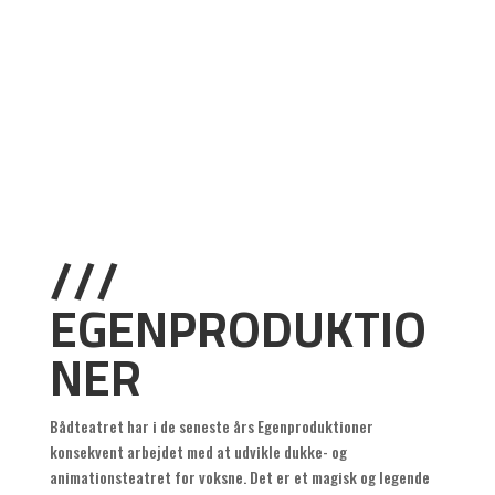
///
EGENPRODUKTIO
NER
Bådteatret har i de seneste års Egenproduktioner
konsekvent arbejdet med at udvikle dukke- og
animationsteatret for voksne. Det er et magisk og legende