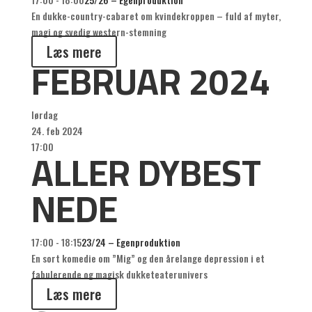
En dukke-country-cabaret om kvindekroppen – fuld af myter,
magi og svedig western-stemning
Læs mere
FEBRUAR 2024
lørdag
24. feb 2024
ALLER DYBEST
17:00
NEDE
17:00 - 18:15
23/24 – Egenproduktion
En sort komedie om ”Mig” og den årelange depression i et
fabulerende og magisk dukketeaterunivers
Læs mere