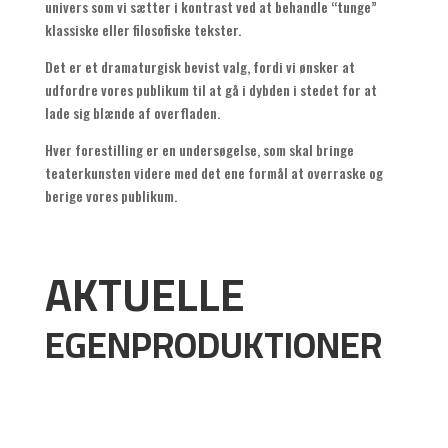
univers som vi sætter i kontrast ved at behandle “tunge”
klassiske eller filosofiske tekster.
Det er et dramaturgisk bevist valg, fordi vi ønsker at
udfordre vores publikum til at gå i dybden i stedet for at
lade sig blænde af overfladen.
Hver forestilling er en undersøgelse, som skal bringe
teaterkunsten videre med det ene formål at overraske og
berige vores publikum.
AKTUELLE
EGENPRODUKTIONER
Blod, svigt & tårer
Kældermusik
Aller Dybest Nede
Ørkenrose
Voyager - en rumrejse