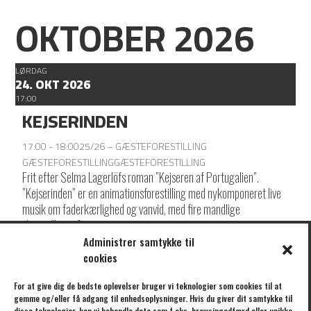
OKTOBER 2026
LØRDAG
24. OKT 2026
17:00
KEJSERINDEN
17:00 - 18:00
25/26 – GÆSTEFORESTILLING
GÆSTEFORESTILLING
GÆSTEFORESTILLING
Frit efter Selma Lagerlöfs roman ”Kejseren af Portugalien”.
”Kejserinden” er en animationsforestilling med nykomponeret live
musik om faderkærlighed og vanvid, med fire mandlige
skuespillere på scenen
Administrer samtykke til
cookies
KLIK HER FOR AT TILMELDE DIG VORES NYHEDSBREV
For at give dig de bedste oplevelser bruger vi teknologier som cookies til at
gemme og/eller få adgang til enhedsoplysninger. Hvis du giver dit samtykke til
disse teknologier, kan vi behandle data som f.eks. browsingadfærd eller unikke