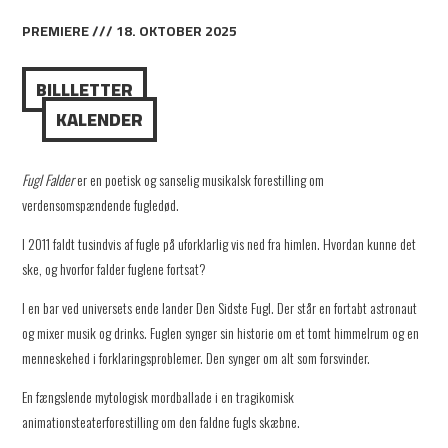
PREMIERE /// 18. OKTOBER 2025
BILLLETTER
KALENDER
Fugl Falder
er en poetisk og sanselig musikalsk forestilling om
verdensomspændende fugledød.
I 2011 faldt tusindvis af fugle på uforklarlig vis ned fra himlen. Hvordan kunne det
ske, og hvorfor falder fuglene fortsat?
I en bar ved universets ende lander Den Sidste Fugl. Der står en fortabt astronaut
og mixer musik og drinks. Fuglen synger sin historie om et tomt himmelrum og en
menneskehed i forklaringsproblemer. Den synger om alt som forsvinder.
En fængslende mytologisk mordballade i en tragikomisk
animationsteaterforestilling om den faldne fugls skæbne.