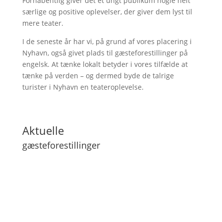
Forhåbentlig giver det et ungt publikum nogle helt
særlige og positive oplevelser, der giver dem lyst til
mere teater.
I de seneste år har vi, på grund af vores placering i
Nyhavn, også givet plads til gæsteforestillinger på
engelsk. At tænke lokalt betyder i vores tilfælde at
tænke på verden – og dermed byde de talrige
turister i Nyhavn en teateroplevelse.
Aktuelle
gæsteforestillinger
Lilith
Next Level
Min far kan flyve
ENTER COPY - playing in english
RAGE - et studie i raseriets natur
Mit liv som niels - Version 2.0
Fugl Falder
Fores(t)empest
Jonah - By Marin Sorescu
Det Mørkeblå