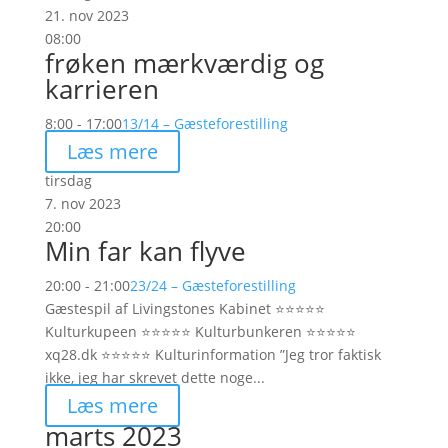
21. nov 2023
08:00
frøken mærkværdig og
karrieren
8:00 - 17:00
13/14 – Gæsteforestilling
Læs mere
tirsdag
7. nov 2023
20:00
Min far kan flyve
20:00 - 21:00
23/24 – Gæsteforestilling
Gæstespil af Livingstones Kabinet ⭐️⭐️⭐️⭐️⭐️
Kulturkupeen ⭐️⭐️⭐️⭐️⭐️ Kulturbunkeren ⭐️⭐️⭐️⭐️⭐️
xq28.dk ⭐️⭐️⭐️⭐️⭐️ Kulturinformation ”Jeg tror faktisk
ikke, jeg har skrevet dette noge...
Læs mere
marts 2023