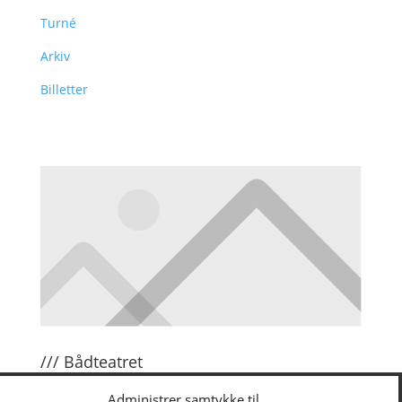
Turné
Arkiv
Billetter
/// Bådteatret
Om Bådteatret
Administrer samtykke til