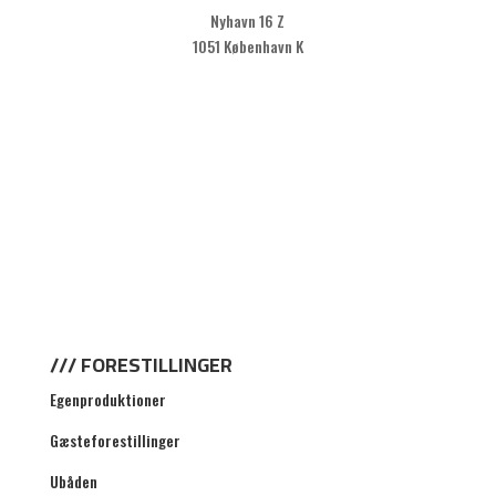
Nyhavn 16 Z
1051 København K
KLIK HER FOR AT TILMELDE DIG VORES
NYHEDSBREV
/// FORESTILLINGER
Egenproduktioner
Gæsteforestillinger
Ubåden