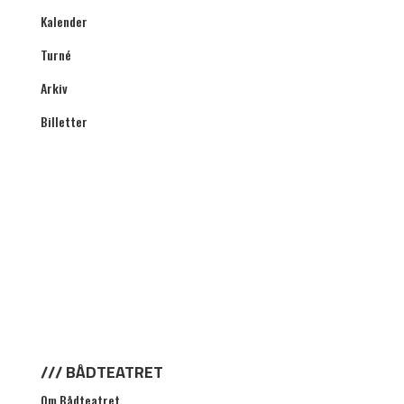
Kalender
Turné
Arkiv
Billetter
/// BÅDTEATRET
Om Bådteatret