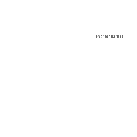
HVOR
Hvorfor barnet koger 
BARN