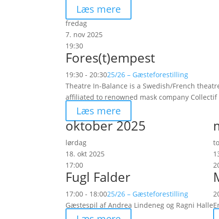
Læs mere
fredag
7. nov 2025
19:30
Fores(t)empest
19:30 - 20:30
25/26 – Gæsteforestilling
Theatre In-Balance is a Swedish/French theatr
affiliated to renowned mask company Collectif
Læs mere
oktober 2025
lørdag
t
18. okt 2025
1
17:00
2
Fugl Falder
M
17:00 - 18:00
25/26 – Gæsteforestilling
2
Gæstespil af Andrea Lindeneg og Ragni Halle
E
Læs mere