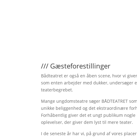
/// Gæsteforestillinger
Bådteatret er også en åben scene, hvor vi giv
som enten arbejder med dukker, undersøger e
teaterbegrebet.
Mange ungdomsteatre søger BÅDTEATRET som spi
unikke beliggenhed og det ekstraordinære forhol
Forhåbentlig giver det et ungt publikum nogle 
oplevelser, der giver dem lyst til mere teater.
I de seneste år har vi, på grund af vores placer