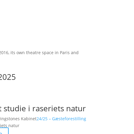
016, its own theatre space in Paris and
 2025
 studie i raseriets natur
vingstones Kabinet
24/25 – Gæsteforestilling
riets natur
e