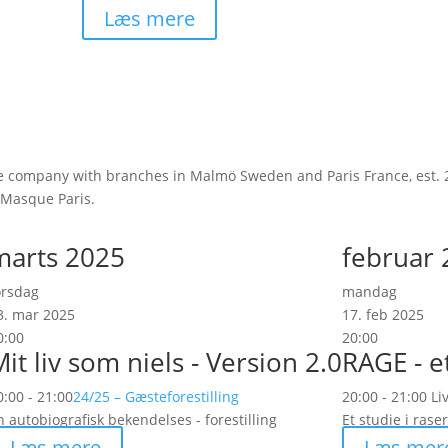
Læs mere
e company with branches in Malmö Sweden and Paris France, est. 2
 Masque Paris.
marts 2025
februar
orsdag
mandag
3. mar 2025
17. feb 2025
0:00
20:00
it liv som niels - Version 2.0
RAGE - et
0:00 - 21:00
24/25 – Gæsteforestilling
20:00 - 21:00
Li
n autobiografisk bekendelses - forestilling
Et studie i rase
Læs mere
Læs mer