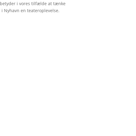
 betyder i vores tilfælde at tænke
 i Nyhavn en teateroplevelse.
NG