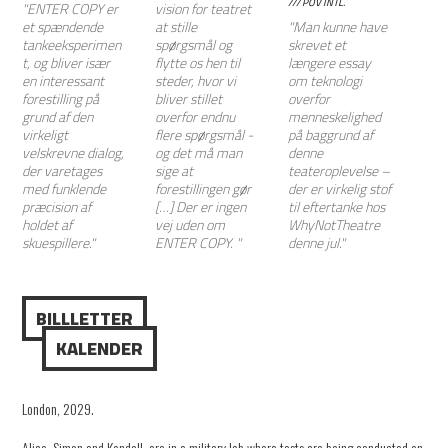
/// POV INTL.
"ENTER COPY er
vision for teatret
et spændende
at stille
"Man kunne have
tankeeksperimen
spørgsmål og
skrevet et
t, og bliver især
flytte os hen til
længere essay
en interessant
steder, hvor vi
om teknologi
forestilling på
bliver stillet
overfor
grund af den
overfor endnu
menneskelighed
virkeligt
flere spørgsmål -
på baggrund af
velskrevne dialog,
og det må man
denne
der varetages
sige at
teateroplevelse –
med funklende
forestillingen gør
der er virkelig stof
præcision af
[…] Der er ingen
til eftertanke hos
holdet af
vej uden om
WhyNotTheatre
skuespillere."
ENTER COPY. "
denne jul."
BILLLETTER
KALENDER
London, 2029.
Alice, Simon and Kendall, are in a military lab where tests are being conducted on