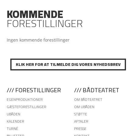
KOMMENDE
FORESTILLINGER
Ingen kommende forestillinger
KLIK HER FOR AT TILMELDE DIG VORES NYHEDSBREV
/// FORESTILLINGER
/// BÅDTEATRET
EGENPRODUKTIONER
OM BÅDTEATRET
GÆSTEFORESTILLINGER
OM UBÅDEN
UBÅDEN
STØTTE
KALENDER
AFTALER
TURNÉ
PRESSE
BILLETTER
KONTAKT