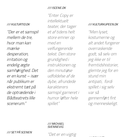
/// ISCENE.DK
“Enter Copy er
intellektuelt
/// KULTURTID.DK
/// KULTURKUPEEN.DK
teater, der tager
“Der er et samspil
et af tidens helt
"Men lyset,
mellem de tre,
store emner op
kostumerne og
hvor man kan
med en
alt andet fungerer
mærke
velfungerende
overraskende
desperation,
tekst. Den store
godt, så selv om
irritation og
grundighed i
jeg ikke er til
endelig ægte
instruktionen og
fremtidshistorier,
samhørighed. Det
den minutiøse
glemte jeg for en
er en kunst – især
udfoldelse af de
stund min
når publikum er
dybe, afrundede
antipati, fordi
ekstremt tæt på
karakterers
spillet i sig selv
de optrædende i
samspil garneret i
var så
Bådteatrets lille
humor løfter hele
gennemført fint
scenerum.”
spillet”
og menneskeligt.
/// MICHAEL
SVENNEVIG
/// SET PÅ SCENEN
“Det er en vigtig