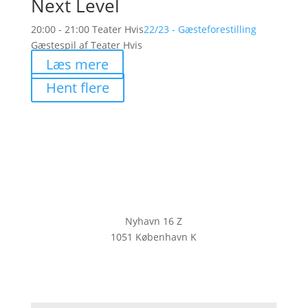
Next Level
20:00 - 21:00
Teater Hvis
22/23 - Gæsteforestilling
Gæstespil af Teater Hvis
Læs mere
Hent flere
Nyhavn 16 Z
1051 København K
KLIK HER FOR AT TILMELDE DIG
VORES NYHEDSBREV