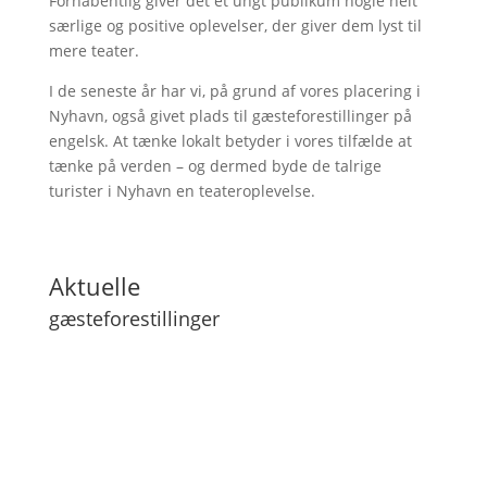
Forhåbentlig giver det et ungt publikum nogle helt
særlige og positive oplevelser, der giver dem lyst til
mere teater.
I de seneste år har vi, på grund af vores placering i
Nyhavn, også givet plads til gæsteforestillinger på
engelsk. At tænke lokalt betyder i vores tilfælde at
tænke på verden – og dermed byde de talrige
turister i Nyhavn en teateroplevelse.
Aktuelle
gæsteforestillinger
Lilith
Next Level
Min far kan flyve
ENTER COPY - playing in english
RAGE - et studie i raseriets natur
Mit liv som niels - Version 2.0
Fugl Falder
Fores(t)empest
Jonah - By Marin Sorescu
Det Mørkeblå