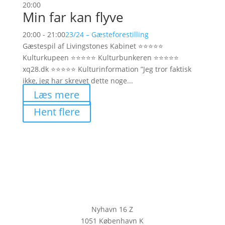
20:00
Min far kan flyve
20:00 - 21:00
23/24 – Gæsteforestilling
Gæstespil af Livingstones Kabinet ⭐️⭐️⭐️⭐️⭐️
Kulturkupeen ⭐️⭐️⭐️⭐️⭐️ Kulturbunkeren ⭐️⭐️⭐️⭐️⭐️
xq28.dk ⭐️⭐️⭐️⭐️⭐️ Kulturinformation ”Jeg tror faktisk
ikke, jeg har skrevet dette noge...
Læs mere
Hent flere
Nyhavn 16 Z
1051 København K