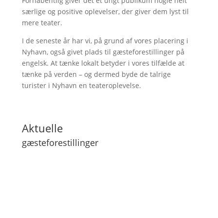
Forhåbentlig giver det et ungt publikum nogle helt
særlige og positive oplevelser, der giver dem lyst til
mere teater.
I de seneste år har vi, på grund af vores placering i
Nyhavn, også givet plads til gæsteforestillinger på
engelsk. At tænke lokalt betyder i vores tilfælde at
tænke på verden – og dermed byde de talrige
turister i Nyhavn en teateroplevelse.
Aktuelle
gæsteforestillinger
Lilith
Next Level
Min far kan flyve
ENTER COPY - playing in english
RAGE - et studie i raseriets natur
Mit liv som niels - Version 2.0
Fugl Falder
Fores(t)empest
Jonah - By Marin Sorescu
Det Mørkeblå