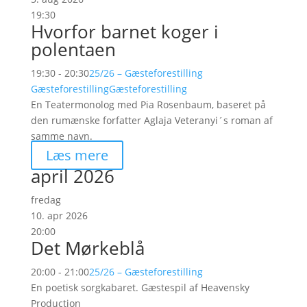
19:30
Hvorfor barnet koger i
polentaen
19:30 - 20:30
25/26 – Gæsteforestilling
Gæsteforestilling
Gæsteforestilling
En Teatermonolog med Pia Rosenbaum, baseret på
den rumænske forfatter Aglaja Veteranyi´s roman af
samme navn.
Læs mere
april 2026
fredag
10. apr 2026
20:00
Det Mørkeblå
20:00 - 21:00
25/26 – Gæsteforestilling
En poetisk sorgkabaret. Gæstespil af Heavensky
Production