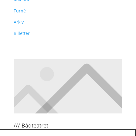
Turné
Arkiv
Billetter
/// Bådteatret
Om Bådteatret