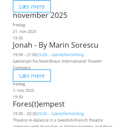
Læs mere
november 2025
fredag
21. nov 2025
19:30
Jonah - By Marin Sorescu
19:30 - 21:00
25/26 – Gæsteforestilling
Gæstespil fra Noordhaus International Theater
Company
Læs mere
fredag
7. nov 2025
19:30
Fores(t)empest
19:30 - 20:30
25/26 – Gæsteforestilling
Theatre In-Balance is a Swedish/French theatre
company with branches in Malmö Sweden and Paris