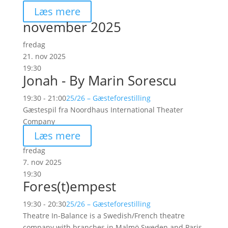
Læs mere
november 2025
fredag
21. nov 2025
19:30
Jonah - By Marin Sorescu
19:30 - 21:00
25/26 – Gæsteforestilling
Gæstespil fra Noordhaus International Theater
Company
Læs mere
fredag
7. nov 2025
19:30
Fores(t)empest
19:30 - 20:30
25/26 – Gæsteforestilling
Theatre In-Balance is a Swedish/French theatre
company with branches in Malmö Sweden and Paris