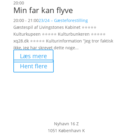
20:00
Min far kan flyve
20:00 - 21:00
23/24 – Gæsteforestilling
Gæstespil af Livingstones Kabinet ⭐️⭐️⭐️⭐️⭐️
Kulturkupeen ⭐️⭐️⭐️⭐️⭐️ Kulturbunkeren ⭐️⭐️⭐️⭐️⭐️
xq28.dk ⭐️⭐️⭐️⭐️⭐️ Kulturinformation ”Jeg tror faktisk
ikke, jeg har skrevet dette noge...
Læs mere
Hent flere
Nyhavn 16 Z
1051 København K