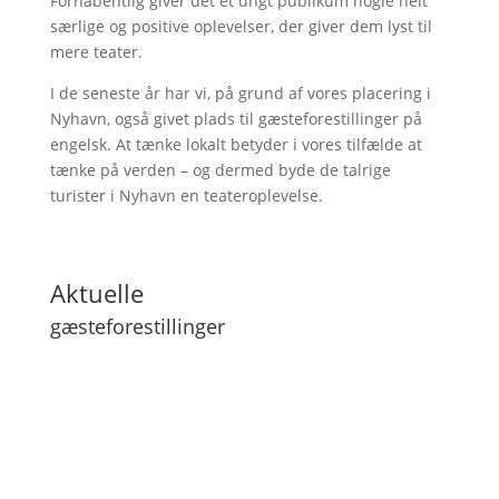
Forhåbentlig giver det et ungt publikum nogle helt
særlige og positive oplevelser, der giver dem lyst til
mere teater.
I de seneste år har vi, på grund af vores placering i
Nyhavn, også givet plads til gæsteforestillinger på
engelsk. At tænke lokalt betyder i vores tilfælde at
tænke på verden – og dermed byde de talrige
turister i Nyhavn en teateroplevelse.
Aktuelle
gæsteforestillinger
Lilith
Next Level
Min far kan flyve
ENTER COPY - playing in english
RAGE - et studie i raseriets natur
Mit liv som niels - Version 2.0
Fugl Falder
Fores(t)empest
Jonah - By Marin Sorescu
Det Mørkeblå