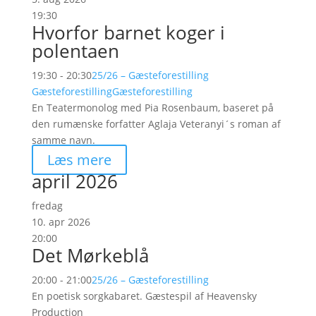
19:30
Hvorfor barnet koger i
polentaen
19:30 - 20:30
25/26 – Gæsteforestilling
Gæsteforestilling
Gæsteforestilling
En Teatermonolog med Pia Rosenbaum, baseret på
den rumænske forfatter Aglaja Veteranyi´s roman af
samme navn.
Læs mere
april 2026
fredag
10. apr 2026
20:00
Det Mørkeblå
20:00 - 21:00
25/26 – Gæsteforestilling
En poetisk sorgkabaret. Gæstespil af Heavensky
Production