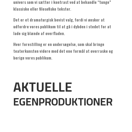
univers som vi sætter i kontrast ved at behandle “tunge”
klassiske eller filosofiske tekster.
Det er et dramaturgisk bevist valg, fordi vi ønsker at
udfordre vores publikum til at gå i dybden i stedet for at
lade sig blænde af overfladen.
Hver forestilling er en undersøgelse, som skal bringe
teaterkunsten videre med det ene formål at overraske og
berige vores publikum.
AKTUELLE
EGENPRODUKTIONER
Blod, svigt & tårer
Kældermusik
Aller Dybest Nede
Ørkenrose
Voyager - en rumrejse