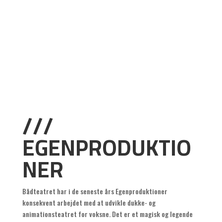
///
EGENPRODUKTIO
NER
Bådteatret har i de seneste års Egenproduktioner
konsekvent arbejdet med at udvikle dukke- og
animationsteatret for voksne. Det er et magisk og legende