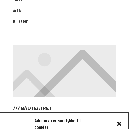
Arkiv
Billetter
/// BÅDTEATRET
Om Bådteatret
Administrer samtykke til
cookies
Om Ubåden