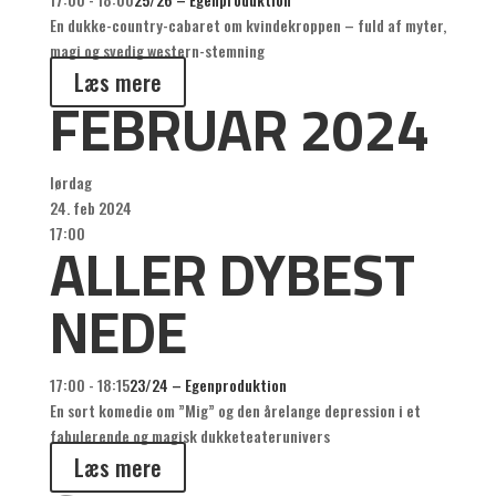
En dukke-country-cabaret om kvindekroppen – fuld af myter,
magi og svedig western-stemning
Læs mere
FEBRUAR 2024
lørdag
24. feb 2024
ALLER DYBEST
17:00
NEDE
17:00 - 18:15
23/24 – Egenproduktion
En sort komedie om ”Mig” og den årelange depression i et
fabulerende og magisk dukketeaterunivers
Læs mere