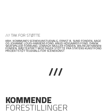
/// TAK FOR STØTTE
KBH. KOMMUNES SCENEKUNSTUDVALG, ERNST B. SUND FONDEN, AAGE
OG JOHANNE LOUIS-HANSENS FOND, KNUD HØJGAARDS FOND, DANSK
SKUESPILLER FORBUND, LEMVIGH-MÜLLER FONDEN, WILHELM HANSEN
FONDEN. BÅDTEATRET MODTAGER STØTTE FRA STATENS KUNSTFOND
PROJEKTSTØTTEUDVALG FOR SCENEKUNST
///
KOMMENDE
FORESTILLINGER