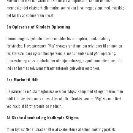
Selvom man ikke har været direkte berørt af depression, kender de fleste
mennesker det eksistentielle mørke, som vi kan blive meget alene med, hvis ikke
det får lov at komme frem i lyset.
En Oplevelse af Sindets Opløsning
I forestillingens flydende univers udfoldes bizarre optrin, panikanfald og
fortvivlelse. Hovedpersonen ”Mig” slynges rundt mellem relationer til en mor, en
far, kæreste, barn og sundhedspersonale, mens hendes sind går i opløsning.
Depression og angst modarbejder alle hjælpeforsøg, og publikum bliver inviteret
ind i en hjernes selvsving af fragmenterede oplevelser og tanker.
Fra Mørke til Håb
De pårørende må stå magtesløse over for ”Mig’s” kamp med sit eget mørke, men
midt i fortvivlelsen anes et svagt lys af håb. Gradvist vender ”Mig” sig mod livet
ved hjælp af hårdt arbejde og medicin.
At Skabe Åbenhed og Nedbryde Stigma
“Aller Dybest Nede” stræber efter at skabe større åbenhed omkring psykisk