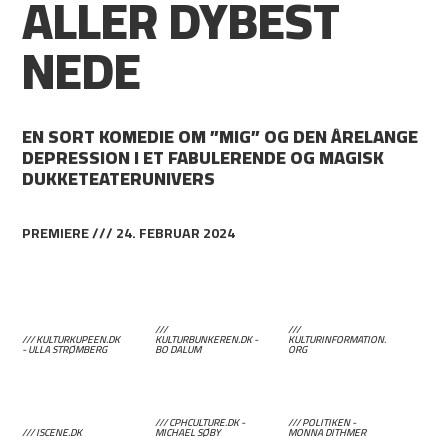
ALLER DYBEST
NEDE
EN SORT KOMEDIE OM ”MIG” OG DEN ÅRELANGE
DEPRESSION I ET FABULERENDE OG MAGISK
DUKKETEATERUNIVERS
PREMIERE /// 24. FEBRUAR 2024
///
///
/// KULTURKUPEEN.DK
KULTURBUNKEREN.DK -
KULTURINFORMATION.
- ULLA STRØMBERG
BO DALUM
ORG
/// CPHCULTURE.DK -
/// POLITIKEN -
/// ISCENE.DK
MICHAEL SØBY
MONNA DITHMER