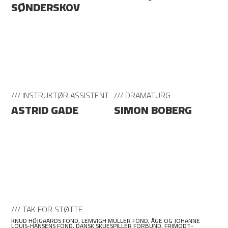
SØNDERSKOV
/// INSTRUKTØR ASSISTENT
/// DRAMATURG
ASTRID GADE
SIMON BOBERG
/// TAK FOR STØTTE
KNUD HØJGAARDS FOND, LEMVIGH MULLER FOND, ÅGE OG JOHANNE
LOUIS-HANSENS FOND, DANSK SKUESPILLER FORBUND, FRIMODT-