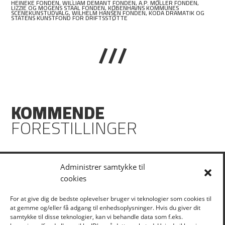
HEINEKE FONDEN, WILLIAM DEMANT FONDEN, A.P. MØLLER FONDEN,
LIZZIE OG MOGENS STAAL FONDEN, KØBENHAVNS KOMMUNES
SCENEKUNSTUDVALG, WILHELM HANSEN FONDEN, KODA DRAMATIK OG
STATENS KUNSTFOND FOR DRIFTSSTØTTE
///
KOMMENDE
FORESTILLINGER
Ingen kommende forestillinger
Administrer samtykke til
cookies
KLIK HER FOR AT TILMELDE DIG VORES NYHEDSBREV
For at give dig de bedste oplevelser bruger vi teknologier som cookies til
at gemme og/eller få adgang til enhedsoplysninger. Hvis du giver dit
samtykke til disse teknologier, kan vi behandle data som f.eks.