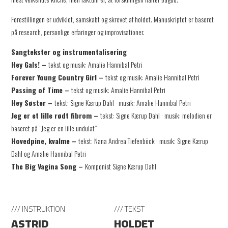
Forestillingen er udviklet, samskabt og skrevet af holdet. Manuskriptet er baseret
på research, personlige erfaringer og improvisationer.
Sangtekster og instrumentalisering
Hey Gals! –
tekst og musik: Amalie Hannibal Petri
Forever Young Country Girl –
tekst og musik: Amalie Hannibal Petri
Passing of Time –
tekst og musik: Amalie Hannibal Petri
Hey Søster –
tekst: Signe Kærup Dahl · musik: Amalie Hannibal Petri
Jeg er et lille rødt fibrom –
tekst: Signe Kærup Dahl · musik: melodien er
baseret på ”Jeg er en lille undulat”
Hovedpine, kvalme –
tekst: Nana Andrea Tiefenböck · musik: Signe Kærup
Dahl og Amalie Hannibal Petri
The Big Vagina Song –
Komponist Signe Kærup Dahl
/// INSTRUKTION
/// TEKST
ASTRID
HOLDET