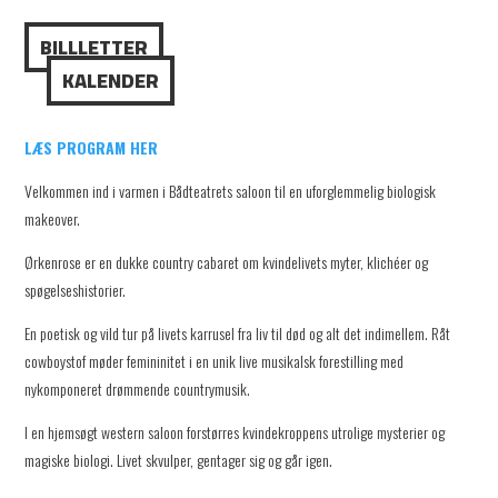
BILLLETTER
KALENDER
LÆS PROGRAM HER
Velkommen ind i varmen i Bådteatrets saloon til en uforglemmelig biologisk
makeover.
Ørkenrose er en dukke country cabaret om kvindelivets myter, klichéer og
spøgelseshistorier.
En poetisk og vild tur på livets karrusel fra liv til død og alt det indimellem. Råt
cowboystof møder femininitet i en unik live musikalsk forestilling med
nykomponeret drømmende countrymusik.
I en hjemsøgt western saloon forstørres kvindekroppens utrolige mysterier og
magiske biologi. Livet skvulper, gentager sig og går igen.