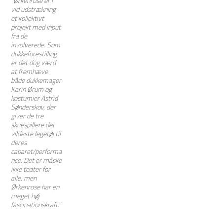
"Ørkenrose er i
vid udstrækning
et kollektivt
projekt med input
fra de
involverede. Som
dukkeforestilling
er det dog værd
at fremhæve
både dukkemager
Karin Ørum og
kostumier Astrid
Sønderskov, der
giver de tre
skuespillere det
vildeste legetøj til
deres
cabaret/performa
nce. Det er måske
ikke teater for
alle, men
Ørkenrose har en
meget høj
fascinationskraft."