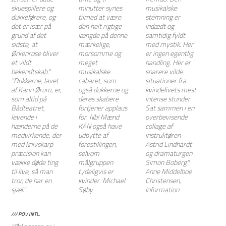
skuespillere og
minutter synes
musikalske
dukkeførere, og
tilmed at være
stemning er
det er især på
den helt rigtige
indædt og
grund af det
længde på denne
samtidig fyldt
sidste, at
mærkelige,
med mystik. Her
Ørkenrose bliver
morsomme og
er ingen egentlig
et vildt
meget
handling. Her er
bekendtskab."
musikalske
snarere vilde
"Dukkerne, lavet
cabaret, som
situationer fra
af Karin Ørum, er,
også dukkerne og
kvindelivets mest
som altid på
deres skabere
intense stunder.
Bådteatret,
fortjener applaus
Sat sammen i en
levende i
for. Nb! Mænd
overbevisende
hænderne på de
KAN også have
collage af
medvirkende, der
udbytte af
instruktøren
med knivskarp
forestillingen,
Astrid Lindhardt
præcision kan
selvom
og dramaturgen
vække døde ting
målgruppen
Simon Boberg".
til live, så man
tydeligvis er
Anne Middelboe
tror, de har en
kvinder. Michael
Christensen,
sjæl."
Søby
Information
/// POV INTL.