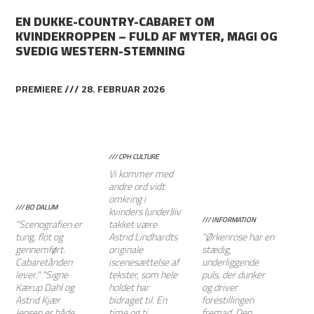
EN DUKKE-COUNTRY-CABARET OM
KVINDEKROPPEN – FULD AF MYTER, MAGI OG
SVEDIG WESTERN-STEMNING
PREMIERE /// 28. FEBRUAR 2026
/// CPH CULTURE
Vi kommer med
andre ord vidt
omkring i
/// BO DALUM
kvinders (under)liv
/// INFORMATION
"Scenografien er
takket være
tung, flot og
Astrid Lindhardts
"Ørkenrose har en
gennemført.
originale
stædig,
Cabaretånden
iscenesættelse af
underliggende
lever." "Signe
tekster, som hele
puls, der dunker
Kærup Dahl og
holdet har
og driver
Astrid Kjær
bidraget til. En
forestillingen
Jensen er både
time og ti
fremad. Den