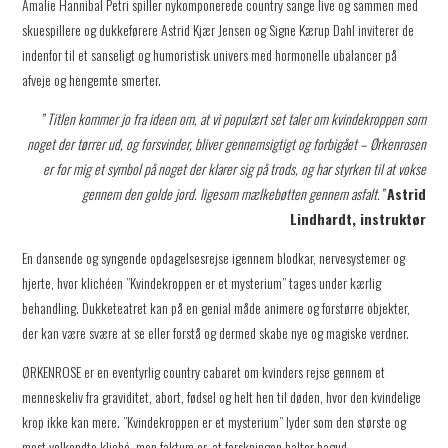
Amalie Hannibal Petri spiller nykomponerede country sange live og sammen med
skuespillere og dukkeførere Astrid Kjær Jensen og Signe Kærup Dahl inviterer de
indenfor til et sanseligt og humoristisk univers med hormonelle ubalancer på
afveje og hengemte smerter.
” Titlen kommer jo fra ideen om, at vi populært set taler om kvindekroppen som
noget der tørrer ud, og forsvinder, bliver gennemsigtigt og forbigået – Ørkenrosen
er for mig et symbol på noget der klarer sig på trods, og har styrken til at vokse
gennem den golde jord. ligesom mælkebøtten gennem asfalt.”
Astrid
Lindhardt, instruktør
En dansende og syngende opdagelsesrejse igennem blodkar, nervesystemer og
hjerte, hvor klichéen ”Kvindekroppen er et mysterium” tages under kærlig
behandling. Dukketeatret kan på en genial måde animere og forstørre objekter,
der kan være svære at se eller forstå og dermed skabe nye og magiske verdner.
ØRKENROSE er en eventyrlig country cabaret om kvinders rejse gennem et
menneskeliv fra graviditet, abort, fødsel og helt hen til døden, hvor den kvindelige
krop ikke kan mere. ”Kvindekroppen er et mysterium” lyder som den største og
mest velkendte kliché, men faktum er, at forskningen halter bagud.