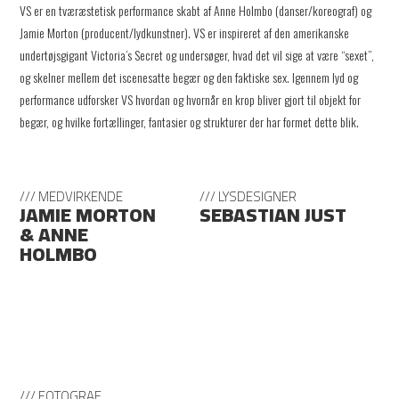
VS er en tværæstetisk performance skabt af Anne Holmbo (danser/koreograf) og
Jamie Morton (producent/lydkunstner). VS er inspireret af den amerikanske
undertøjsgigant Victoria’s Secret og undersøger, hvad det vil sige at være “sexet”,
og skelner mellem det iscenesatte begær og den faktiske sex. Igennem lyd og
performance udforsker VS hvordan og hvornår en krop bliver gjort til objekt for
begær, og hvilke fortællinger, fantasier og strukturer der har formet dette blik.
/// MEDVIRKENDE
/// LYSDESIGNER
JAMIE MORTON
SEBASTIAN JUST
& ANNE
HOLMBO
/// FOTOGRAF