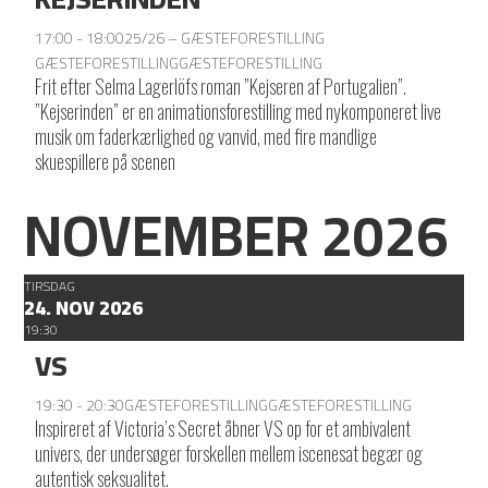
17:00 - 18:00
25/26 – GÆSTEFORESTILLING
GÆSTEFORESTILLING
GÆSTEFORESTILLING
Frit efter Selma Lagerlöfs roman ”Kejseren af Portugalien”.
”Kejserinden” er en animationsforestilling med nykomponeret live
musik om faderkærlighed og vanvid, med fire mandlige
skuespillere på scenen
NOVEMBER 2026
TIRSDAG
24. NOV 2026
19:30
VS
19:30 - 20:30
GÆSTEFORESTILLING
GÆSTEFORESTILLING
Inspireret af Victoria’s Secret åbner VS op for et ambivalent
univers, der undersøger forskellen mellem iscenesat begær og
autentisk seksualitet.