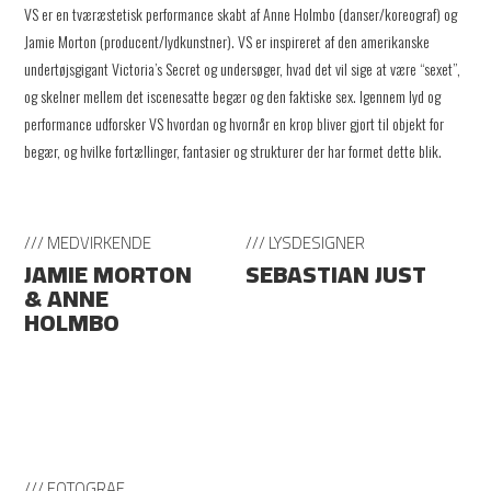
VS er en tværæstetisk performance skabt af Anne Holmbo (danser/koreograf) og
Jamie Morton (producent/lydkunstner). VS er inspireret af den amerikanske
undertøjsgigant Victoria’s Secret og undersøger, hvad det vil sige at være “sexet”,
og skelner mellem det iscenesatte begær og den faktiske sex. Igennem lyd og
performance udforsker VS hvordan og hvornår en krop bliver gjort til objekt for
begær, og hvilke fortællinger, fantasier og strukturer der har formet dette blik.
/// MEDVIRKENDE
/// LYSDESIGNER
JAMIE MORTON
SEBASTIAN JUST
& ANNE
HOLMBO
/// FOTOGRAF