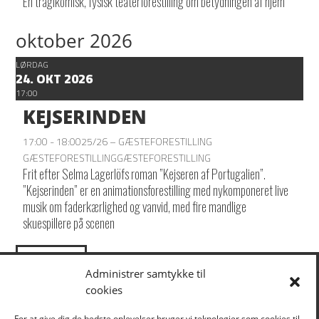
En tragikomisk, fysisk teaterforestilling om betydningen af hjem
oktober 2026
LØRDAG
24. OKT 2026
17:00
KEJSERINDEN
17:00 - 18:00
25/26 – GÆSTEFORESTILLING
GÆSTEFORESTILLING
GÆSTEFORESTILLING
Frit efter Selma Lagerlöfs roman ”Kejseren af Portugalien”.
”Kejserinden” er en animationsforestilling med nykomponeret live
musik om faderkærlighed og vanvid, med fire mandlige
skuespillere på scenen
LOAD MORE
Administrer samtykke til
cookies
KLIK HER FOR AT TILMELDE DIG VORES NYHEDSBREV
For at give dig de bedste oplevelser bruger vi teknologier som cookies til