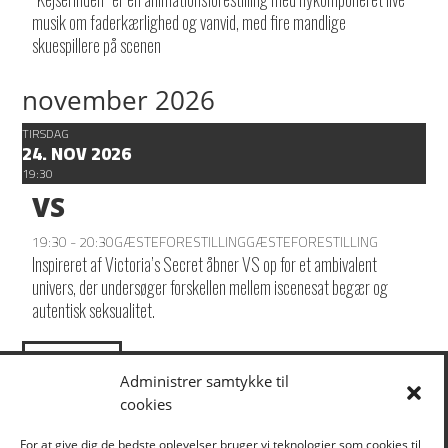
musik om faderkærlighed og vanvid, med fire mandlige
skuespillere på scenen
november 2026
TIRSDAG
24. NOV 2026
19:30
VS
19:30 - 20:30
GÆSTEFORESTILLING
GÆSTEFORESTILLING
Inspireret af Victoria’s Secret åbner VS op for et ambivalent
univers, der undersøger forskellen mellem iscenesat begær og
autentisk seksualitet.
LOAD MORE
Administrer samtykke til
cookies
KLIK HER FOR AT TILMELDE DIG VORES NYHEDSBREV
For at give dig de bedste oplevelser bruger vi teknologier som cookies til