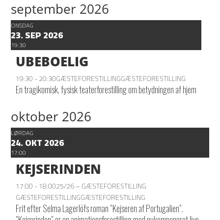
september 2026
ONSDAG
23. SEP 2026
19:30
UBEBOELIG
19:30 - 20:30
GÆSTEFORESTILLING
GÆSTEFORESTILLING
En tragikomisk, fysisk teaterforestilling om betydningen af hjem
oktober 2026
LØRDAG
24. OKT 2026
17:00
KEJSERINDEN
17:00 - 18:00
25/26 – GÆSTEFORESTILLING
GÆSTEFORESTILLING
GÆSTEFORESTILLING
Frit efter Selma Lagerlöfs roman ”Kejseren af Portugalien”.
”Kejserinden” er en animationsforestilling med nykomponeret live