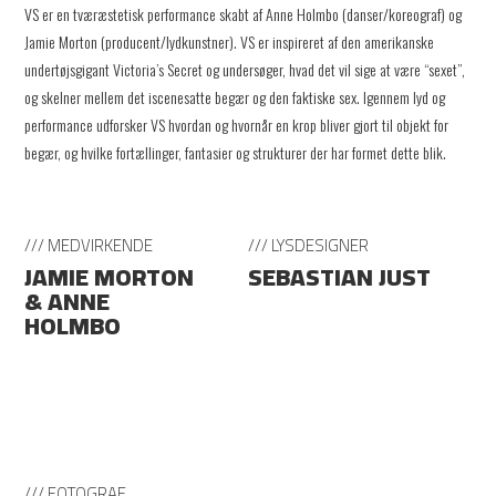
VS er en tværæstetisk performance skabt af Anne Holmbo (danser/koreograf) og
Jamie Morton (producent/lydkunstner). VS er inspireret af den amerikanske
undertøjsgigant Victoria’s Secret og undersøger, hvad det vil sige at være “sexet”,
og skelner mellem det iscenesatte begær og den faktiske sex. Igennem lyd og
performance udforsker VS hvordan og hvornår en krop bliver gjort til objekt for
begær, og hvilke fortællinger, fantasier og strukturer der har formet dette blik.
/// MEDVIRKENDE
/// LYSDESIGNER
JAMIE MORTON
SEBASTIAN JUST
& ANNE
HOLMBO
/// FOTOGRAF