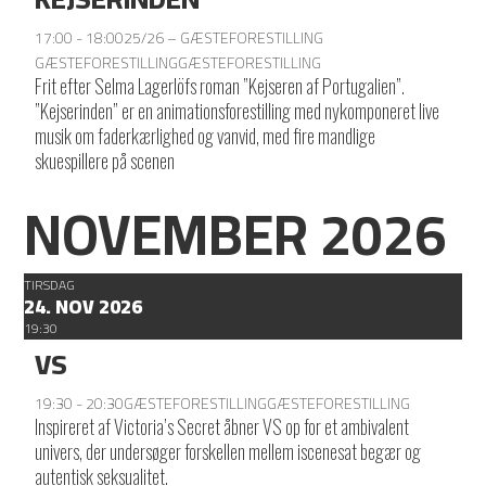
17:00 - 18:00
25/26 – GÆSTEFORESTILLING
GÆSTEFORESTILLING
GÆSTEFORESTILLING
Frit efter Selma Lagerlöfs roman ”Kejseren af Portugalien”.
”Kejserinden” er en animationsforestilling med nykomponeret live
musik om faderkærlighed og vanvid, med fire mandlige
skuespillere på scenen
NOVEMBER 2026
TIRSDAG
24. NOV 2026
19:30
VS
19:30 - 20:30
GÆSTEFORESTILLING
GÆSTEFORESTILLING
Inspireret af Victoria’s Secret åbner VS op for et ambivalent
univers, der undersøger forskellen mellem iscenesat begær og
autentisk seksualitet.