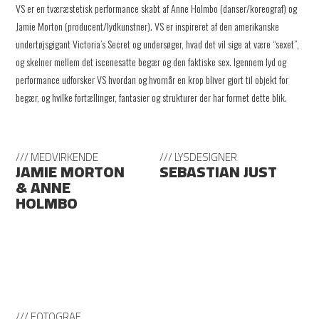
VS er en tværæstetisk performance skabt af Anne Holmbo (danser/koreograf) og
Jamie Morton (producent/lydkunstner). VS er inspireret af den amerikanske
undertøjsgigant Victoria’s Secret og undersøger, hvad det vil sige at være “sexet”,
og skelner mellem det iscenesatte begær og den faktiske sex. Igennem lyd og
performance udforsker VS hvordan og hvornår en krop bliver gjort til objekt for
begær, og hvilke fortællinger, fantasier og strukturer der har formet dette blik.
/// MEDVIRKENDE
/// LYSDESIGNER
JAMIE MORTON
SEBASTIAN JUST
& ANNE
HOLMBO
/// FOTOGRAF