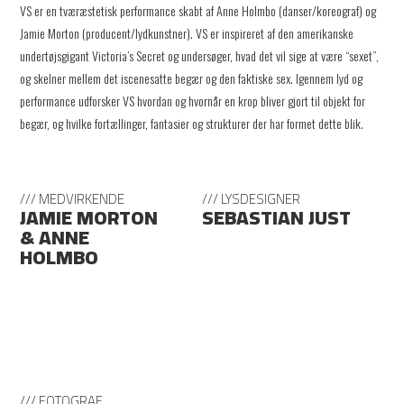
VS er en tværæstetisk performance skabt af Anne Holmbo (danser/koreograf) og
Jamie Morton (producent/lydkunstner). VS er inspireret af den amerikanske
undertøjsgigant Victoria’s Secret og undersøger, hvad det vil sige at være “sexet”,
og skelner mellem det iscenesatte begær og den faktiske sex. Igennem lyd og
performance udforsker VS hvordan og hvornår en krop bliver gjort til objekt for
begær, og hvilke fortællinger, fantasier og strukturer der har formet dette blik.
/// MEDVIRKENDE
/// LYSDESIGNER
JAMIE MORTON
SEBASTIAN JUST
& ANNE
HOLMBO
/// FOTOGRAF