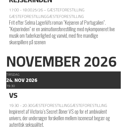
17:00 - 18:00
25/26 – GÆSTEFORESTILLING
GÆSTEFORESTILLING
GÆSTEFORESTILLING
Frit efter Selma Lagerlöfs roman ”Kejseren af Portugalien”.
”Kejserinden” er en animationsforestilling med nykomponeret live
musik om faderkærlighed og vanvid, med fire mandlige
skuespillere på scenen
NOVEMBER 2026
TIRSDAG
24. NOV 2026
19:30
VS
19:30 - 20:30
GÆSTEFORESTILLING
GÆSTEFORESTILLING
Inspireret af Victoria’s Secret åbner VS op for et ambivalent
univers, der undersøger forskellen mellem iscenesat begær og
autentisk seksualitet.