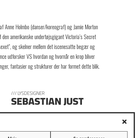
 af Anne Holmbo (danser/koreograf) og Jamie Morton
af den amerikanske undertøjsgigant Victoria’s Secret
“sexet”, og skelner mellem det iscenesatte begær og
nce udforsker VS hvordan og hvornår en krop bliver
inger, fantasier og strukturer der har formet dette blik.
/// LYSDESIGNER
SEBASTIAN JUST