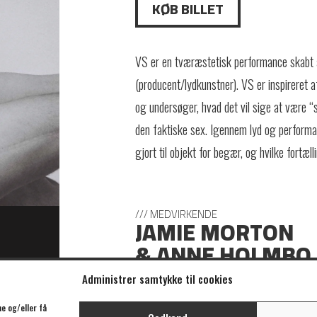
KØB BILLET
VS er en tværæstetisk performance skabt
(producent/lydkunstner). VS er inspireret 
og undersøger, hvad det vil sige at være 
den faktiske sex. Igennem lyd og performa
gjort til objekt for begær, og hvilke fortæll
/// MEDVIRKENDE
JAMIE MORTON
& ANNE HOLMBO
Administrer samtykke til cookies
e og/eller få