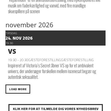
musik om faderkærlighed og vanvid, med fire mandlige
skuespillere på scenen
november 2026
TIRSDAG
24. NOV 2026
19:30
VS
19:30 - 20:30
GÆSTEFORESTILLING
GÆSTEFORESTILLING
Inspireret af Victoria’s Secret åbner VS op for et ambivalent
univers, der undersøger forskellen mellem iscenesat begær og
autentisk seksualitet.
LOAD MORE
KLIK HER FOR AT TILMELDE DIG VORES NYHEDSBREV