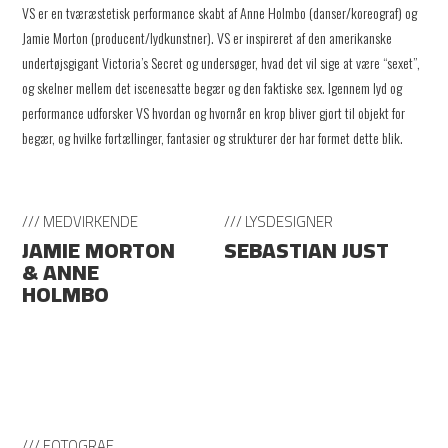
VS er en tværæstetisk performance skabt af Anne Holmbo (danser/koreograf) og
Jamie Morton (producent/lydkunstner). VS er inspireret af den amerikanske
undertøjsgigant Victoria’s Secret og undersøger, hvad det vil sige at være “sexet”,
og skelner mellem det iscenesatte begær og den faktiske sex. Igennem lyd og
performance udforsker VS hvordan og hvornår en krop bliver gjort til objekt for
begær, og hvilke fortællinger, fantasier og strukturer der har formet dette blik.
/// MEDVIRKENDE
/// LYSDESIGNER
JAMIE MORTON
SEBASTIAN JUST
& ANNE
HOLMBO
/// FOTOGRAF