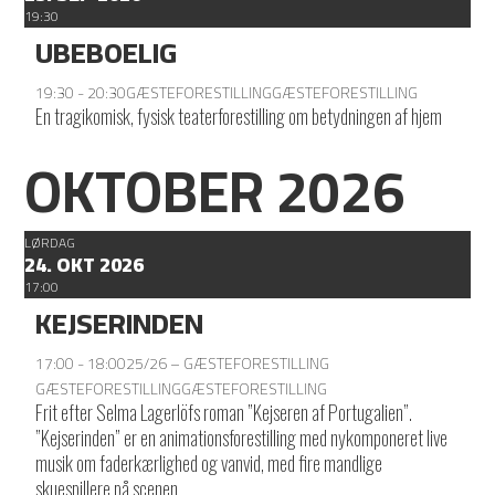
19:30
UBEBOELIG
19:30 - 20:30
GÆSTEFORESTILLING
GÆSTEFORESTILLING
En tragikomisk, fysisk teaterforestilling om betydningen af hjem
OKTOBER 2026
LØRDAG
24. OKT 2026
17:00
KEJSERINDEN
17:00 - 18:00
25/26 – GÆSTEFORESTILLING
GÆSTEFORESTILLING
GÆSTEFORESTILLING
Frit efter Selma Lagerlöfs roman ”Kejseren af Portugalien”.
”Kejserinden” er en animationsforestilling med nykomponeret live
musik om faderkærlighed og vanvid, med fire mandlige
skuespillere på scenen