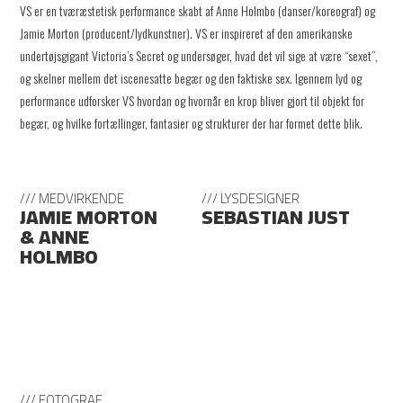
VS er en tværæstetisk performance skabt af Anne Holmbo (danser/koreograf) og
Jamie Morton (producent/lydkunstner). VS er inspireret af den amerikanske
undertøjsgigant Victoria’s Secret og undersøger, hvad det vil sige at være “sexet”,
og skelner mellem det iscenesatte begær og den faktiske sex. Igennem lyd og
performance udforsker VS hvordan og hvornår en krop bliver gjort til objekt for
begær, og hvilke fortællinger, fantasier og strukturer der har formet dette blik.
/// MEDVIRKENDE
/// LYSDESIGNER
JAMIE MORTON
SEBASTIAN JUST
& ANNE
HOLMBO
/// FOTOGRAF