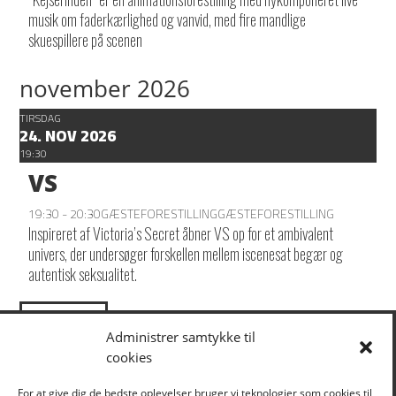
musik om faderkærlighed og vanvid, med fire mandlige
skuespillere på scenen
november 2026
TIRSDAG
24. NOV 2026
19:30
VS
19:30 - 20:30
GÆSTEFORESTILLING
GÆSTEFORESTILLING
Inspireret af Victoria’s Secret åbner VS op for et ambivalent
univers, der undersøger forskellen mellem iscenesat begær og
autentisk seksualitet.
LOAD MORE
Administrer samtykke til
cookies
KLIK HER FOR AT TILMELDE DIG VORES NYHEDSBREV
For at give dig de bedste oplevelser bruger vi teknologier som cookies til