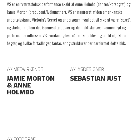
VS er en tværæstetisk performance skabt af Anne Holmbo (danser/koreograf) og
Jamie Morton (producent/lydkunstner). VS er inspireret af den amerikanske
undertøjsgigant Victoria’s Secret og undersøger, hvad det vil sige at være “sexet”,
og skelner mellem det iscenesatte begær og den faktiske sex. Igennem lyd og
performance udforsker VS hvordan og hvornår en krop bliver gjort til objekt for
begær, og hvilke fortællinger, fantasier og strukturer der har formet dette blik.
/// MEDVIRKENDE
/// LYSDESIGNER
JAMIE MORTON
SEBASTIAN JUST
& ANNE
HOLMBO
/// FOTOGRAF