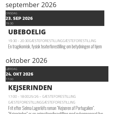
september 2026
ONSDAG
23. SEP 2026
19:30
UBEBOELIG
19:30 - 20:30
GÆSTEFORESTILLING
GÆSTEFORESTILLING
En tragikomisk, fysisk teaterforestilling om betydningen af hjem
oktober 2026
LØRDAG
24. OKT 2026
17:00
KEJSERINDEN
17:00 - 18:00
25/26 – GÆSTEFORESTILLING
GÆSTEFORESTILLING
GÆSTEFORESTILLING
Frit efter Selma Lagerlöfs roman ”Kejseren af Portugalien”.
”Kejserinden” er en animationsforestilling med nykomponeret live