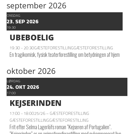
september 2026
ONSDAG
23. SEP 2026
19:30
UBEBOELIG
19:30 - 20:30
GÆSTEFORESTILLING
GÆSTEFORESTILLING
En tragikomisk, fysisk teaterforestilling om betydningen af hjem
oktober 2026
LØRDAG
24. OKT 2026
17:00
KEJSERINDEN
17:00 - 18:00
25/26 – GÆSTEFORESTILLING
GÆSTEFORESTILLING
GÆSTEFORESTILLING
Frit efter Selma Lagerlöfs roman ”Kejseren af Portugalien”.
”Kejserinden” er en animationsforestilling med nykomponeret live