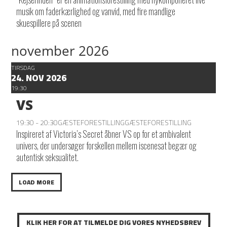
musik om faderkærlighed og vanvid, med fire mandlige
skuespillere på scenen
november 2026
TIRSDAG
24. NOV 2026
19:30
VS
19:30 - 20:30
GÆSTEFORESTILLING
GÆSTEFORESTILLING
Inspireret af Victoria’s Secret åbner VS op for et ambivalent
univers, der undersøger forskellen mellem iscenesat begær og
autentisk seksualitet.
LOAD MORE
KLIK HER FOR AT TILMELDE DIG VORES NYHEDSBREV