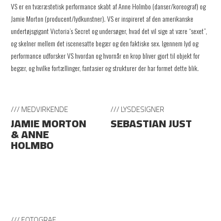
VS er en tværæstetisk performance skabt af Anne Holmbo (danser/koreograf) og
Jamie Morton (producent/lydkunstner). VS er inspireret af den amerikanske
undertøjsgigant Victoria’s Secret og undersøger, hvad det vil sige at være “sexet”,
og skelner mellem det iscenesatte begær og den faktiske sex. Igennem lyd og
performance udforsker VS hvordan og hvornår en krop bliver gjort til objekt for
begær, og hvilke fortællinger, fantasier og strukturer der har formet dette blik.
/// MEDVIRKENDE
/// LYSDESIGNER
JAMIE MORTON
SEBASTIAN JUST
& ANNE
HOLMBO
/// FOTOGRAF