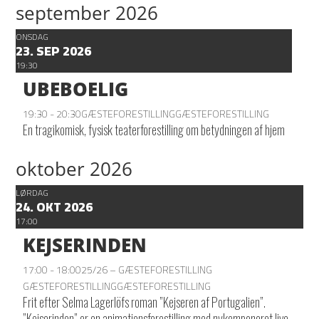
september 2026
ONSDAG
23. SEP 2026
19:30
UBEBOELIG
19:30 - 20:30
GÆSTEFORESTILLING
GÆSTEFORESTILLING
En tragikomisk, fysisk teaterforestilling om betydningen af hjem
oktober 2026
LØRDAG
24. OKT 2026
17:00
KEJSERINDEN
17:00 - 18:00
25/26 – GÆSTEFORESTILLING
GÆSTEFORESTILLING
GÆSTEFORESTILLING
Frit efter Selma Lagerlöfs roman ”Kejseren af Portugalien”.
”Kejserinden” er en animationsforestilling med nykomponeret live