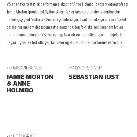
VS er en tværæstetisk performance skabt af Anne Holmbo (danser/koreograf) og
Jamie Morton (producent/lydkunstner). VS er inspireret af den amerikanske
undertøjsgigant Victoria’s Secret og undersøger, hvad det vil sige at være “sexet”,
og skelner mellem det iscenesatte begær og den faktiske sex. Igennem lyd og
performance udforsker VS hvordan og hvornår en krop bliver gjort til objekt for
begær, og hvilke fortællinger, fantasier og strukturer der har formet dette blik.
/// MEDVIRKENDE
/// LYSDESIGNER
JAMIE MORTON
SEBASTIAN JUST
& ANNE
HOLMBO
/// FOTOGRAF