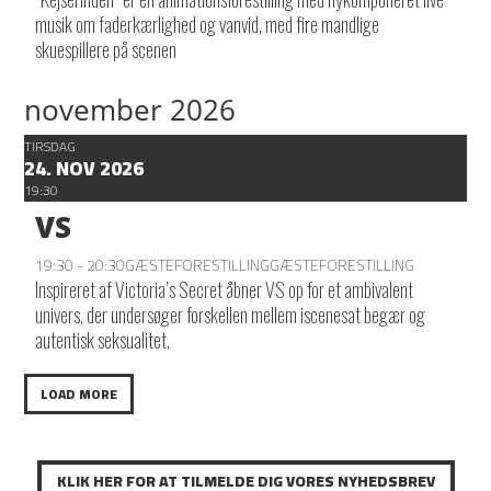
musik om faderkærlighed og vanvid, med fire mandlige
skuespillere på scenen
november 2026
TIRSDAG
24. NOV 2026
19:30
VS
19:30 - 20:30
GÆSTEFORESTILLING
GÆSTEFORESTILLING
Inspireret af Victoria’s Secret åbner VS op for et ambivalent
univers, der undersøger forskellen mellem iscenesat begær og
autentisk seksualitet.
LOAD MORE
KLIK HER FOR AT TILMELDE DIG VORES NYHEDSBREV