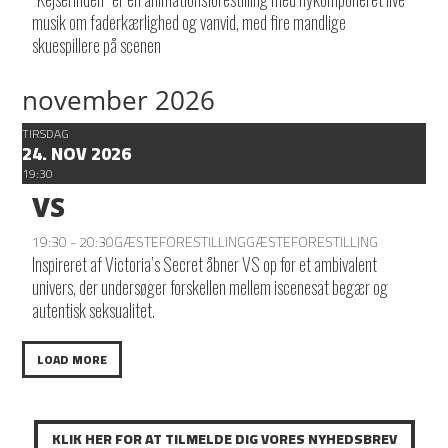
musik om faderkærlighed og vanvid, med fire mandlige
skuespillere på scenen
november 2026
TIRSDAG
24. NOV 2026
19:30
VS
19:30 - 20:30
GÆSTEFORESTILLING
GÆSTEFORESTILLING
Inspireret af Victoria’s Secret åbner VS op for et ambivalent
univers, der undersøger forskellen mellem iscenesat begær og
autentisk seksualitet.
LOAD MORE
KLIK HER FOR AT TILMELDE DIG VORES NYHEDSBREV