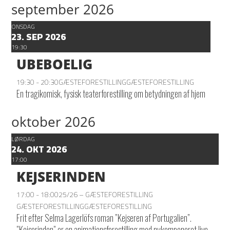
september 2026
ONSDAG
23. SEP 2026
19:30
UBEBOELIG
19:30 - 20:30
GÆSTEFORESTILLING
GÆSTEFORESTILLING
En tragikomisk, fysisk teaterforestilling om betydningen af hjem
oktober 2026
LØRDAG
24. OKT 2026
17:00
KEJSERINDEN
17:00 - 18:00
25/26 – GÆSTEFORESTILLING
GÆSTEFORESTILLING
GÆSTEFORESTILLING
Frit efter Selma Lagerlöfs roman ”Kejseren af Portugalien”.
”Kejserinden” er en animationsforestilling med nykomponeret live