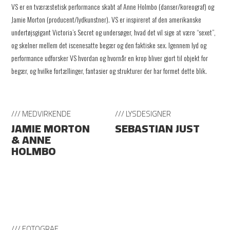
VS er en tværæstetisk performance skabt af Anne Holmbo (danser/koreograf) og
Jamie Morton (producent/lydkunstner). VS er inspireret af den amerikanske
undertøjsgigant Victoria’s Secret og undersøger, hvad det vil sige at være “sexet”,
og skelner mellem det iscenesatte begær og den faktiske sex. Igennem lyd og
performance udforsker VS hvordan og hvornår en krop bliver gjort til objekt for
begær, og hvilke fortællinger, fantasier og strukturer der har formet dette blik.
/// MEDVIRKENDE
/// LYSDESIGNER
JAMIE MORTON
SEBASTIAN JUST
& ANNE
HOLMBO
/// FOTOGRAF