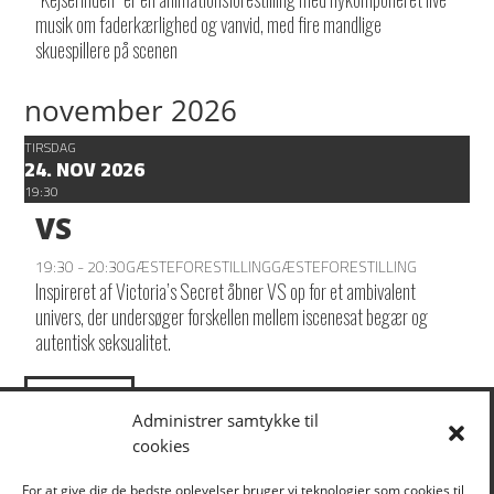
musik om faderkærlighed og vanvid, med fire mandlige
skuespillere på scenen
november 2026
TIRSDAG
24. NOV 2026
19:30
VS
19:30 - 20:30
GÆSTEFORESTILLING
GÆSTEFORESTILLING
Inspireret af Victoria’s Secret åbner VS op for et ambivalent
univers, der undersøger forskellen mellem iscenesat begær og
autentisk seksualitet.
LOAD MORE
Administrer samtykke til
cookies
KLIK HER FOR AT TILMELDE DIG VORES NYHEDSBREV
For at give dig de bedste oplevelser bruger vi teknologier som cookies til