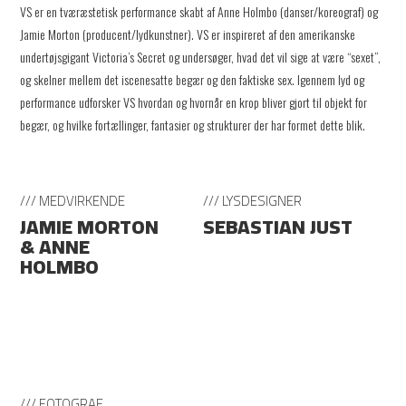
VS er en tværæstetisk performance skabt af Anne Holmbo (danser/koreograf) og
Jamie Morton (producent/lydkunstner). VS er inspireret af den amerikanske
undertøjsgigant Victoria’s Secret og undersøger, hvad det vil sige at være “sexet”,
og skelner mellem det iscenesatte begær og den faktiske sex. Igennem lyd og
performance udforsker VS hvordan og hvornår en krop bliver gjort til objekt for
begær, og hvilke fortællinger, fantasier og strukturer der har formet dette blik.
/// MEDVIRKENDE
/// LYSDESIGNER
JAMIE MORTON
SEBASTIAN JUST
& ANNE
HOLMBO
/// FOTOGRAF