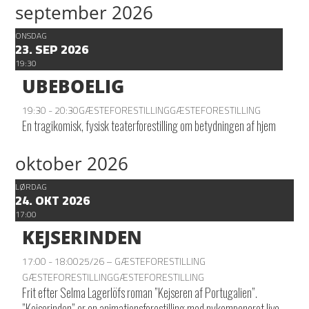
september 2026
ONSDAG
23. SEP 2026
19:30
UBEBOELIG
19:30 - 20:30
GÆSTEFORESTILLING
GÆSTEFORESTILLING
En tragikomisk, fysisk teaterforestilling om betydningen af hjem
oktober 2026
LØRDAG
24. OKT 2026
17:00
KEJSERINDEN
17:00 - 18:00
25/26 – GÆSTEFORESTILLING
GÆSTEFORESTILLING
GÆSTEFORESTILLING
Frit efter Selma Lagerlöfs roman ”Kejseren af Portugalien”.
”Kejserinden” er en animationsforestilling med nykomponeret live