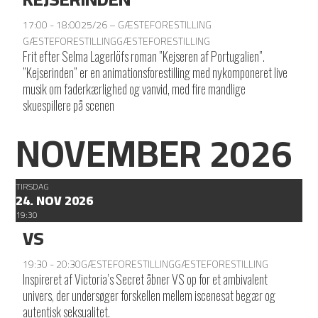
17:00 - 18:00
25/26 – GÆSTEFORESTILLING
GÆSTEFORESTILLING
GÆSTEFORESTILLING
Frit efter Selma Lagerlöfs roman ”Kejseren af Portugalien”.
”Kejserinden” er en animationsforestilling med nykomponeret live
musik om faderkærlighed og vanvid, med fire mandlige
skuespillere på scenen
NOVEMBER 2026
TIRSDAG
24. NOV 2026
19:30
VS
19:30 - 20:30
GÆSTEFORESTILLING
GÆSTEFORESTILLING
Inspireret af Victoria’s Secret åbner VS op for et ambivalent
univers, der undersøger forskellen mellem iscenesat begær og
autentisk seksualitet.