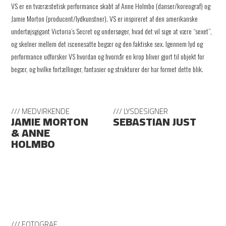
VS er en tværæstetisk performance skabt af Anne Holmbo (danser/koreograf) og
Jamie Morton (producent/lydkunstner). VS er inspireret af den amerikanske
undertøjsgigant Victoria’s Secret og undersøger, hvad det vil sige at være “sexet”,
og skelner mellem det iscenesatte begær og den faktiske sex. Igennem lyd og
performance udforsker VS hvordan og hvornår en krop bliver gjort til objekt for
begær, og hvilke fortællinger, fantasier og strukturer der har formet dette blik.
/// MEDVIRKENDE
/// LYSDESIGNER
JAMIE MORTON
SEBASTIAN JUST
& ANNE
HOLMBO
/// FOTOGRAF