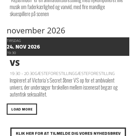
musik om faderkærlighed og vanvid, med fire mandlige
skuespillere på scenen
november 2026
TIRSDAG
24. NOV 2026
19:30
VS
19:30 - 20:30
GÆSTEFORESTILLING
GÆSTEFORESTILLING
Inspireret af Victoria’s Secret åbner VS op for et ambivalent
univers, der undersøger forskellen mellem iscenesat begær og
autentisk seksualitet.
LOAD MORE
KLIK HER FOR AT TILMELDE DIG VORES NYHEDSBREV