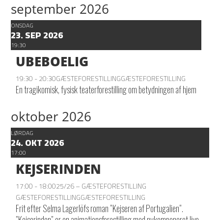
september 2026
ONSDAG
23. SEP 2026
19:30
UBEBOELIG
19:30 - 20:30
GÆSTEFORESTILLING
GÆSTEFORESTILLING
En tragikomisk, fysisk teaterforestilling om betydningen af hjem
oktober 2026
LØRDAG
24. OKT 2026
17:00
KEJSERINDEN
17:00 - 18:00
25/26 – GÆSTEFORESTILLING
GÆSTEFORESTILLING
GÆSTEFORESTILLING
Frit efter Selma Lagerlöfs roman ”Kejseren af Portugalien”.
”Kejserinden” er en animationsforestilling med nykomponeret live