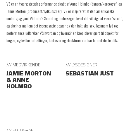
VS er en tværæstetisk performance skabt af Anne Holmbo (danser/koreograf) og
Jamie Morton (producent/lydkunstner). VS er inspireret af den amerikanske
undertøjsgigant Victoria’s Secret og undersøger, hvad det vil sige at være “sexet”,
og skelner mellem det iscenesatte begær og den faktiske sex. Igennem lyd og
performance udforsker VS hvordan og hvornår en krop bliver gjort til objekt for
begær, og hvilke fortællinger, fantasier og strukturer der har formet dette blik.
/// MEDVIRKENDE
/// LYSDESIGNER
JAMIE MORTON
SEBASTIAN JUST
& ANNE
HOLMBO
/// FOTOGRAF