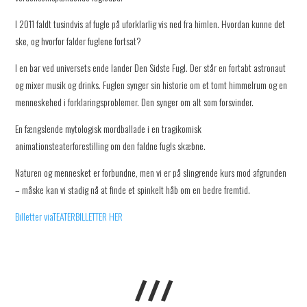
I 2011 faldt tusindvis af fugle på uforklarlig vis ned fra himlen. Hvordan kunne det
ske, og hvorfor falder fuglene fortsat?
I en bar ved universets ende lander Den Sidste Fugl. Der står en fortabt astronaut
og mixer musik og drinks. Fuglen synger sin historie om et tomt himmelrum og en
menneskehed i forklaringsproblemer. Den synger om alt som forsvinder.
En fængslende mytologisk mordballade i en tragikomisk
animationsteaterforestilling om den faldne fugls skæbne.
Naturen og mennesket er forbundne, men vi er på slingrende kurs mod afgrunden
– måske kan vi stadig nå at finde et spinkelt håb om en bedre fremtid.
Billetter viaTEATERBILLETTER HER
///