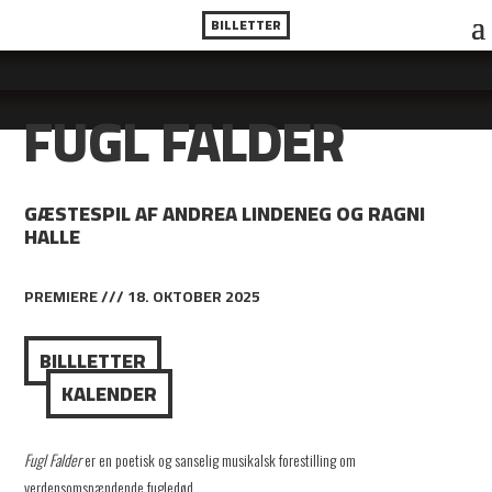
BILLETTER
FUGL FALDER
GÆSTESPIL AF ANDREA LINDENEG OG RAGNI
HALLE
PREMIERE /// 18. OKTOBER 2025
BILLLETTER
KALENDER
Fugl Falder
er en poetisk og sanselig musikalsk forestilling om
verdensomspændende fugledød.