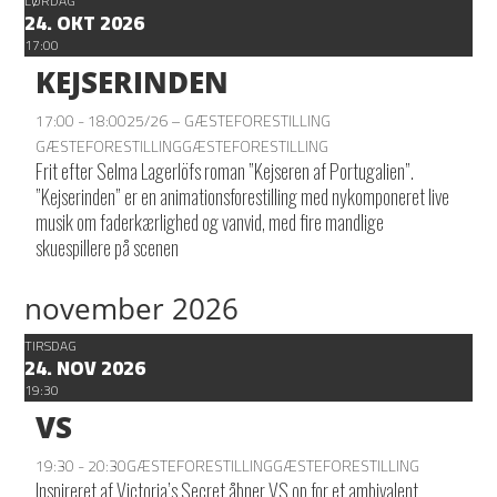
LØRDAG
24. OKT 2026
17:00
KEJSERINDEN
17:00 - 18:00
25/26 – GÆSTEFORESTILLING
GÆSTEFORESTILLING
GÆSTEFORESTILLING
Frit efter Selma Lagerlöfs roman ”Kejseren af Portugalien”.
”Kejserinden” er en animationsforestilling med nykomponeret live
musik om faderkærlighed og vanvid, med fire mandlige
skuespillere på scenen
november 2026
TIRSDAG
24. NOV 2026
19:30
VS
19:30 - 20:30
GÆSTEFORESTILLING
GÆSTEFORESTILLING
Inspireret af Victoria’s Secret åbner VS op for et ambivalent