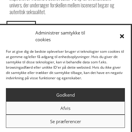
univers, der undersøger forskellen mellem iscenesat begær og
autentisk seksualitet.
LOAD MORE
Administrer samtykke til
cookies
KLIK HER FOR AT TILMELDE DIG VORES NYHEDSBREV
For at give dig de bedste oplevelser bruger vi teknologier som cookies til
at gemme og/eller få adgang til enhedsoplysninger. Hvis du giver dit
samtykke til disse teknologier, kan vi behandle data som f.eks.
browsingadfærd eller unikke ID'er på dette websted. Hvis du ikke giver
/// FORESTILLINGER
/// BÅDTEATRET
dit samtykke eller trækker dit samtykke tilbage, kan det have en negativ
indvirkning på visse funktioner og egenskaber.
EGENPRODUKTIONER
OM BÅDTEATRET
GÆSTEFORESTILLINGER
OM UBÅDEN
Godkend
UBÅDEN
STØTTE
KALENDER
AFTALER
Afvis
TURNÉ
PRESSE
BILLETTER
KONTAKT
Se præferencer
ARKIV