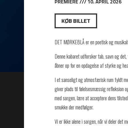
PREMIERE /// 10. APRIL 2026
KØB BILLET
DET MØRKEBLÅ er en poetisk og musikalsk 
Denne kabaret udforsker tab, savn og det, 
åbner op for en opdagelse af styrke og hea
I et sanseligt og atmosfærisk rum fyldt med
giver plads til følelsesmæssig refleksion og
med sorgen, lære at acceptere dens tilsted
smukke der medfølger.
Vi er ikke alene i sorgen, når vi deler det m