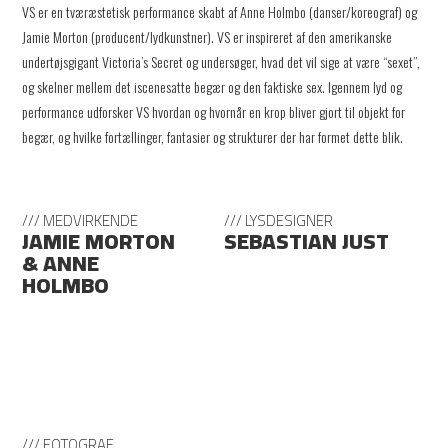
VS er en tværæstetisk performance skabt af Anne Holmbo (danser/koreograf) og
Jamie Morton (producent/lydkunstner). VS er inspireret af den amerikanske
undertøjsgigant Victoria’s Secret og undersøger, hvad det vil sige at være “sexet”,
og skelner mellem det iscenesatte begær og den faktiske sex. Igennem lyd og
performance udforsker VS hvordan og hvornår en krop bliver gjort til objekt for
begær, og hvilke fortællinger, fantasier og strukturer der har formet dette blik.
/// MEDVIRKENDE
/// LYSDESIGNER
JAMIE MORTON
SEBASTIAN JUST
& ANNE
HOLMBO
/// FOTOGRAF