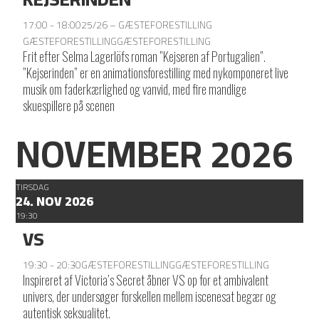
17:00 - 18:00
25/26 – GÆSTEFORESTILLING
GÆSTEFORESTILLING
GÆSTEFORESTILLING
Frit efter Selma Lagerlöfs roman ”Kejseren af Portugalien”.
”Kejserinden” er en animationsforestilling med nykomponeret live
musik om faderkærlighed og vanvid, med fire mandlige
skuespillere på scenen
NOVEMBER 2026
TIRSDAG
24. NOV 2026
19:30
VS
19:30 - 20:30
GÆSTEFORESTILLING
GÆSTEFORESTILLING
Inspireret af Victoria’s Secret åbner VS op for et ambivalent
univers, der undersøger forskellen mellem iscenesat begær og
autentisk seksualitet.