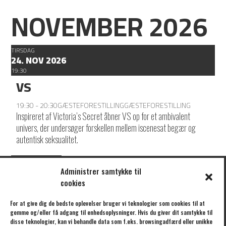
NOVEMBER 2026
TIRSDAG
24. NOV 2026
19:30
VS
19:30 - 20:30
GÆSTEFORESTILLING
GÆSTEFORESTILLING
Inspireret af Victoria’s Secret åbner VS op for et ambivalent
univers, der undersøger forskellen mellem iscenesat begær og
autentisk seksualitet.
LOAD MORE
Administrer samtykke til
cookies
KLIK HER FOR AT TILMELDE DIG VORES NYHEDSBREV
For at give dig de bedste oplevelser bruger vi teknologier som cookies til at
gemme og/eller få adgang til enhedsoplysninger. Hvis du giver dit samtykke til
disse teknologier, kan vi behandle data som f.eks. browsingadfærd eller unikke