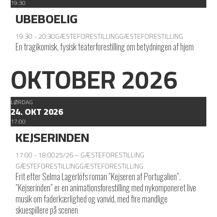
19:30
UBEBOELIG
19:30 - 20:30
GÆSTEFORESTILLING
GÆSTEFORESTILLING
En tragikomisk, fysisk teaterforestilling om betydningen af hjem
OKTOBER 2026
LØRDAG
24. OKT 2026
17:00
KEJSERINDEN
17:00 - 18:00
25/26 – GÆSTEFORESTILLING
GÆSTEFORESTILLING
GÆSTEFORESTILLING
Frit efter Selma Lagerlöfs roman ”Kejseren af Portugalien”.
”Kejserinden” er en animationsforestilling med nykomponeret live
musik om faderkærlighed og vanvid, med fire mandlige
skuespillere på scenen