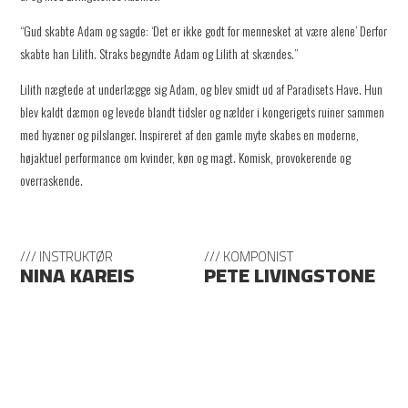
“Gud skabte Adam og sagde: ‘Det er ikke godt for mennesket at være alene’ Derfor
skabte han Lilith. Straks begyndte Adam og Lilith at skændes.”
Lilith nægtede at underlægge sig Adam, og blev smidt ud af Paradisets Have. Hun
blev kaldt dæmon og levede blandt tidsler og nælder i kongerigets ruiner sammen
med hyæner og pilslanger. Inspireret af den gamle myte skabes en moderne,
højaktuel performance om kvinder, køn og magt. Komisk, provokerende og
overraskende.
/// INSTRUKTØR
/// KOMPONIST
NINA KAREIS
PETE LIVINGSTONE