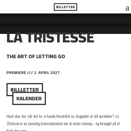
BILLETTER
LA TRISTESSE
THE ART OF LETTING GO
PREMIERE /// 2. APRIL 2027
BILLLETTER
KALENDER
Hvad sker der, når det liv, vi havde forestillet os, begynder at slå sprækker?
La
Tristesse
er en sanselig teateroplevelse om at miste retning – og forsøget på at
finde den igen.