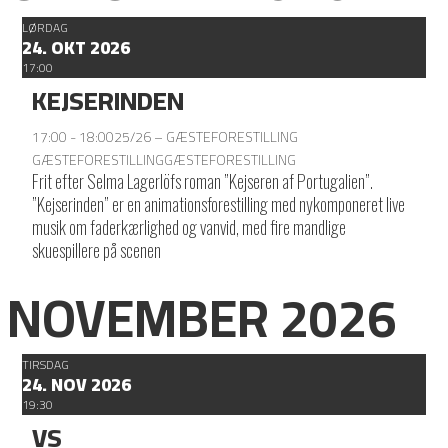
LØRDAG
24. OKT 2026
17:00
KEJSERINDEN
17:00 - 18:00
25/26 – GÆSTEFORESTILLING
GÆSTEFORESTILLING
GÆSTEFORESTILLING
Frit efter Selma Lagerlöfs roman ”Kejseren af Portugalien”.
”Kejserinden” er en animationsforestilling med nykomponeret live
musik om faderkærlighed og vanvid, med fire mandlige
skuespillere på scenen
NOVEMBER 2026
TIRSDAG
24. NOV 2026
19:30
VS