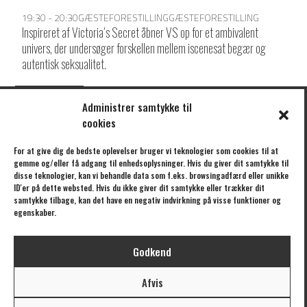
19:30 - 20:30
GÆSTEFORESTILLING
GÆSTEFORESTILLING
Inspireret af Victoria’s Secret åbner VS op for et ambivalent
univers, der undersøger forskellen mellem iscenesat begær og
autentisk seksualitet.
LOAD MORE
Administrer samtykke til
cookies
KLIK HER FOR AT TILMELDE DIG VORES NYHEDSBREV
For at give dig de bedste oplevelser bruger vi teknologier som cookies til at
gemme og/eller få adgang til enhedsoplysninger. Hvis du giver dit samtykke til
disse teknologier, kan vi behandle data som f.eks. browsingadfærd eller unikke
ID'er på dette websted. Hvis du ikke giver dit samtykke eller trækker dit
samtykke tilbage, kan det have en negativ indvirkning på visse funktioner og
/// FORESTILLINGER
/// BÅDTEATRET
egenskaber.
EGENPRODUKTIONER
OM BÅDTEATRET
GÆSTEFORESTILLINGER
OM UBÅDEN
Godkend
UBÅDEN
STØTTE
KALENDER
AFTALER
Afvis
TURNÉ
PRESSE