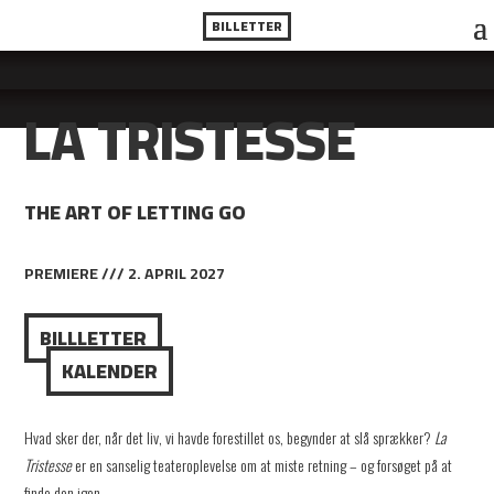
BILLETTER
LA TRISTESSE
THE ART OF LETTING GO
PREMIERE /// 2. APRIL 2027
BILLLETTER
KALENDER
Hvad sker der, når det liv, vi havde forestillet os, begynder at slå sprækker?
La
Tristesse
er en sanselig teateroplevelse om at miste retning – og forsøget på at
finde den igen.