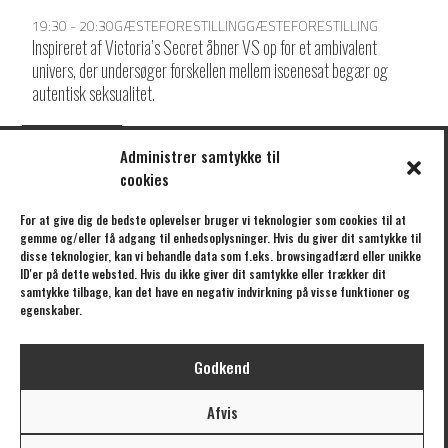
19:30 - 20:30
GÆSTEFORESTILLING
GÆSTEFORESTILLING
Inspireret af Victoria’s Secret åbner VS op for et ambivalent
univers, der undersøger forskellen mellem iscenesat begær og
autentisk seksualitet.
LOAD MORE
Administrer samtykke til
cookies
KLIK HER FOR AT TILMELDE DIG VORES NYHEDSBREV
For at give dig de bedste oplevelser bruger vi teknologier som cookies til at
gemme og/eller få adgang til enhedsoplysninger. Hvis du giver dit samtykke til
disse teknologier, kan vi behandle data som f.eks. browsingadfærd eller unikke
ID'er på dette websted. Hvis du ikke giver dit samtykke eller trækker dit
samtykke tilbage, kan det have en negativ indvirkning på visse funktioner og
/// FORESTILLINGER
/// BÅDTEATRET
egenskaber.
EGENPRODUKTIONER
OM BÅDTEATRET
GÆSTEFORESTILLINGER
OM UBÅDEN
Godkend
UBÅDEN
STØTTE
KALENDER
AFTALER
Afvis
TURNÉ
PRESSE