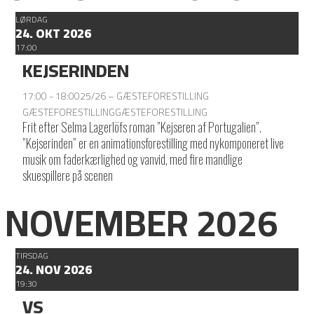
LØRDAG
24. OKT 2026
17:00
KEJSERINDEN
17:00 - 18:00
25/26 – GÆSTEFORESTILLING
GÆSTEFORESTILLING
GÆSTEFORESTILLING
Frit efter Selma Lagerlöfs roman ”Kejseren af Portugalien”.
”Kejserinden” er en animationsforestilling med nykomponeret live
musik om faderkærlighed og vanvid, med fire mandlige
skuespillere på scenen
NOVEMBER 2026
TIRSDAG
24. NOV 2026
19:30
VS