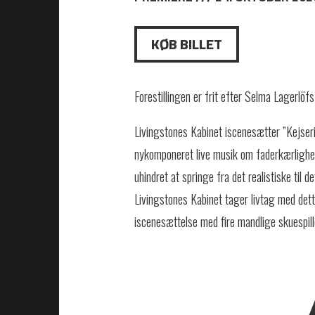
KØB BILLET
Forestillingen er frit efter Selma Lagerlöf
Livingstones Kabinet iscenesætter ”Kejser
nykomponeret live musik om faderkærlighed
uhindret at springe fra det realistiske til d
Livingstones Kabinet tager livtag med det
iscenesættelse med fire mandlige skuespill