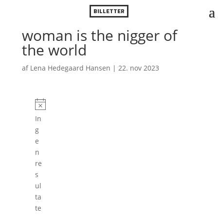
BILLETTER
woman is the nigger of
the world
af
Lena Hedegaard Hansen
|
22. nov 2023
Forestillinger
N
In
o
g
t
e
i
n
c
re
e
s
ul
ta
te