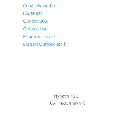
Google kalender
iCalendar
Outlook 365
Outlook Live
Eksporter .ics-fil
Eksport Outlook .ics-fil
Nyhavn 16 Z
1051 København K
KLIK HER FOR AT TILMELDE DIG
VORES NYHEDSBREV