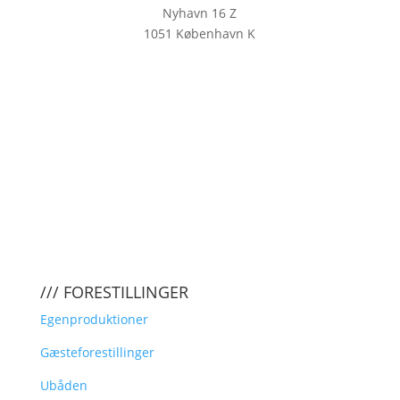
Nyhavn 16 Z
1051 København K
KLIK HER FOR AT TILMELDE DIG
VORES NYHEDSBREV
/// FORESTILLINGER
Egenproduktioner
Gæsteforestillinger
Ubåden