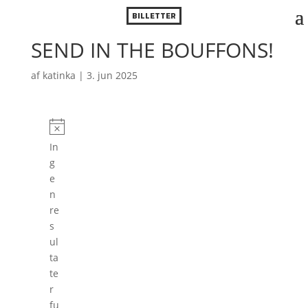
BILLETTER
SEND IN THE BOUFFONS!
af
katinka
|
3. jun 2025
Forestillinger
N
In
o
g
t
e
i
n
c
re
e
s
ul
ta
te
r
fu