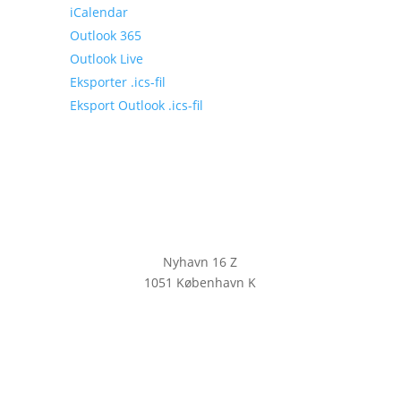
iCalendar
Outlook 365
Outlook Live
Eksporter .ics-fil
Eksport Outlook .ics-fil
Nyhavn 16 Z
1051 København K
KLIK HER FOR AT TILMELDE DIG
VORES NYHEDSBREV