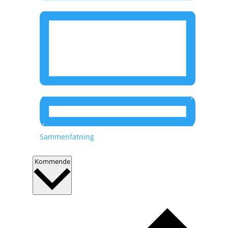
Sammenfatning
V
Kommende
æ
l
g
d
a