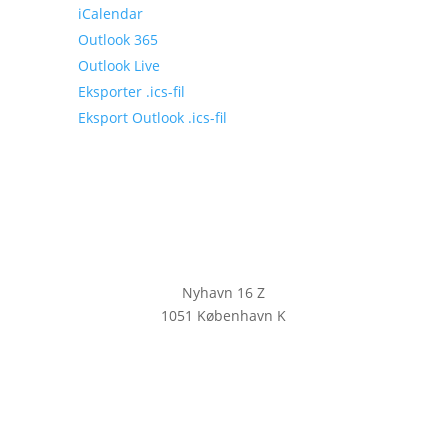
iCalendar
Outlook 365
Outlook Live
Eksporter .ics-fil
Eksport Outlook .ics-fil
Nyhavn 16 Z
1051 København K
KLIK HER FOR AT TILMELDE DIG
VORES NYHEDSBREV