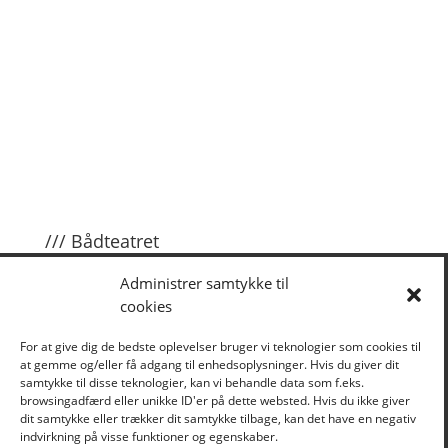
/// Bådteatret
Om Bådteatret
Administrer samtykke til
cookies
Om Ubåden
Støtte
For at give dig de bedste oplevelser bruger vi teknologier som cookies til
at gemme og/eller få adgang til enhedsoplysninger. Hvis du giver dit
Presse
samtykke til disse teknologier, kan vi behandle data som f.eks.
browsingadfærd eller unikke ID'er på dette websted. Hvis du ikke giver
dit samtykke eller trækker dit samtykke tilbage, kan det have en negativ
Aftaler
indvirkning på visse funktioner og egenskaber.