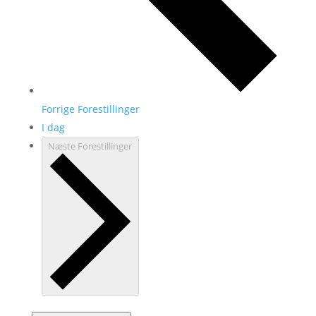
Forrige
Forestillinger
I dag
Næste
Forestillinger