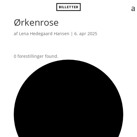
BILLETTER
Ørkenrose
af
Lena Hedegaard Hansen
|
6. apr 2025
0 forestillinger found.