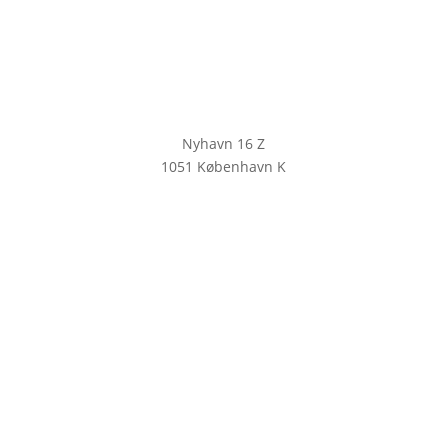
Nyhavn 16 Z
1051 København K
KLIK HER FOR AT TILMELDE DIG
VORES NYHEDSBREV