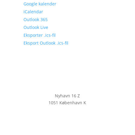
Google kalender
iCalendar
Outlook 365
Outlook Live
Eksporter .ics-fil
Eksport Outlook .ics-fil
Nyhavn 16 Z
1051 København K
KLIK HER FOR AT TILMELDE DIG
VORES NYHEDSBREV