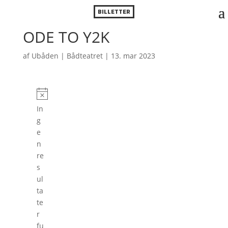
BILLETTER
ODE TO Y2K
af
Ubåden | Bådteatret
|
13. mar 2023
Forestillinger
N
In
o
g
t
e
i
n
c
re
e
s
ul
ta
te
r
fu