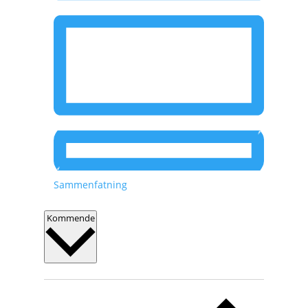
Sammenfatning
V
Kommende
æ
l
g
d
a