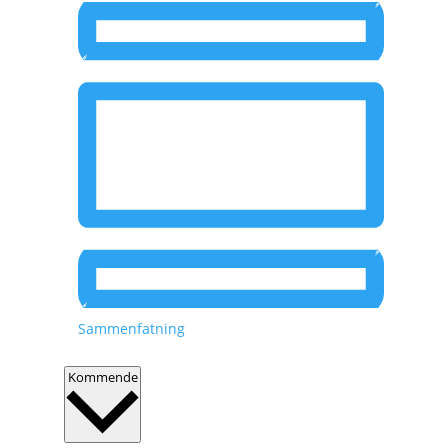
Sammenfatning
V
Kommende
æ
l
g