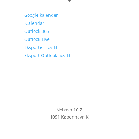
Google kalender
iCalendar
Outlook 365
Outlook Live
Eksporter .ics-fil
Eksport Outlook .ics-fil
Nyhavn 16 Z
1051 København K
KLIK HER FOR AT TILMELDE DIG
VORES NYHEDSBREV