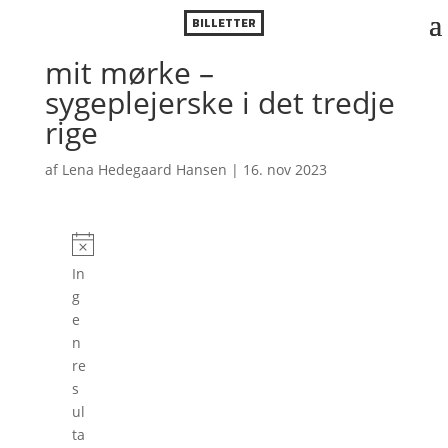
BILLETTER
mit mørke –
sygeplejerske i det tredje
rige
af
Lena Hedegaard Hansen
|
16. nov 2023
Forestillinger
N
In
o
g
t
e
i
n
c
re
e
s
ul
ta