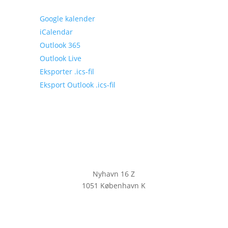
Google kalender
iCalendar
Outlook 365
Outlook Live
Eksporter .ics-fil
Eksport Outlook .ics-fil
Nyhavn 16 Z
1051 København K
KLIK HER FOR AT TILMELDE DIG
VORES NYHEDSBREV