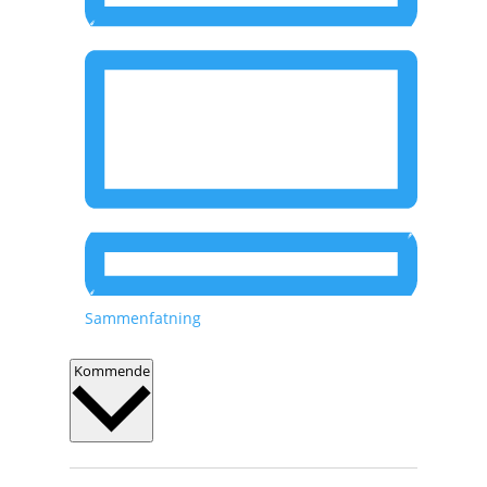
Sammenfatning
V
Kommende
æ
l
g
d