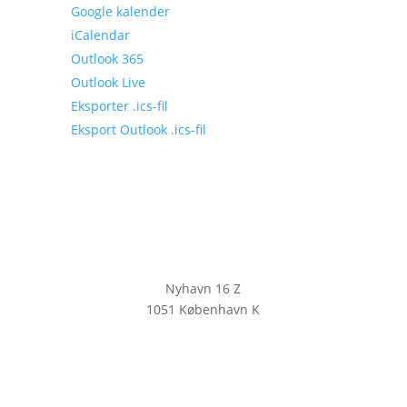
Google kalender
iCalendar
Outlook 365
Outlook Live
Eksporter .ics-fil
Eksport Outlook .ics-fil
Nyhavn 16 Z
1051 København K
KLIK HER FOR AT TILMELDE DIG
VORES NYHEDSBREV