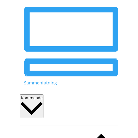
Sammenfatning
V
Kommende
æ
l
g
d
a