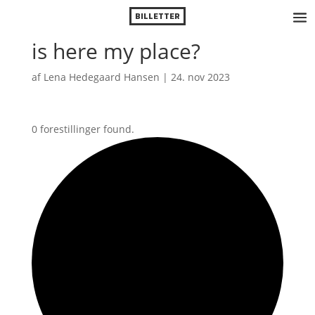
BILLETTER
is here my place?
af
Lena Hedegaard Hansen
|
24. nov 2023
0 forestillinger found.