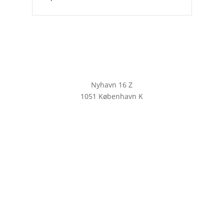
Nyhavn 16 Z
1051 København K
KLIK HER FOR AT TILMELDE DIG
VORES NYHEDSBREV