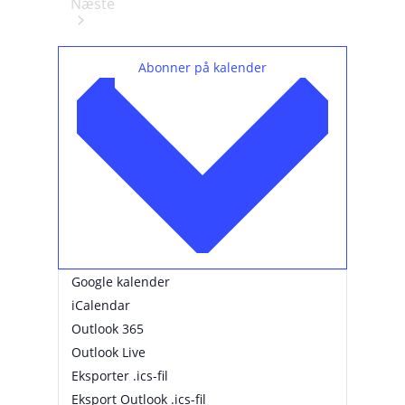
a
Næste
t
Forestillinger
o
.
Abonner på kalender
Google kalender
iCalendar
Outlook 365
Outlook Live
Eksporter .ics-fil
Eksport Outlook .ics-fil