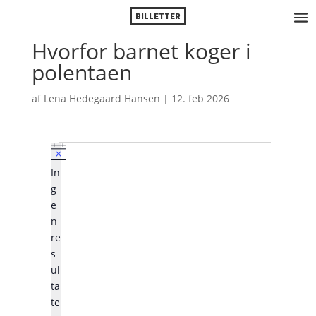
BILLETTER
Hvorfor barnet koger i
polentaen
af
Lena Hedegaard Hansen
|
12. feb 2026
Forestillinger
N
In
o
g
t
e
i
n
c
re
e
s
ul
ta
te