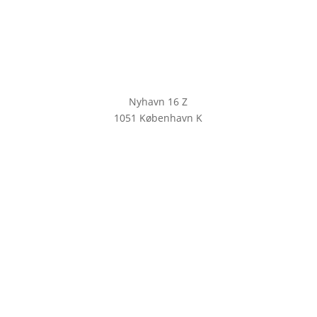
Nyhavn 16 Z
1051 København K
KLIK HER FOR AT TILMELDE DIG
VORES NYHEDSBREV