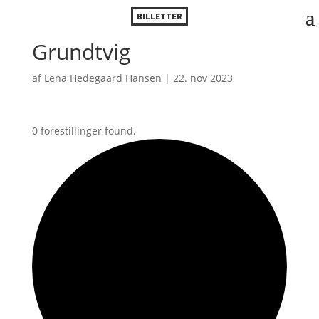
BILLETTER
Grundtvig
af
Lena Hedegaard Hansen
|
22. nov 2023
0 forestillinger found.