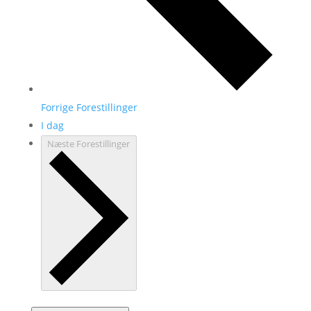
Forrige
Forestillinger
I dag
Næste
Forestillinger